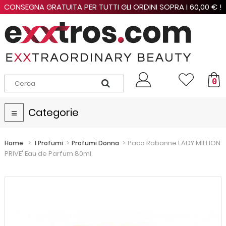
CONSEGNA GRATUITA PER TUTTI GLI ORDINI SOPRA I 60,00 € !
0
Categorie
Navigazione
Toggle
>
>
>
Paco Rabanne LADY MILLION
Home
I Profumi
Profumi Donna
PRIVE' Eau de Parfum 80ml