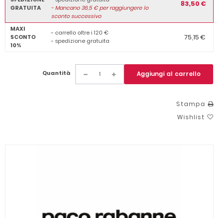
83,50 €
GRATUITA
-
Mancano
36,5
€ per raggiungere lo
sconto successivo
MAXI
- carrello oltre i 120 €
75,15 €
SCONTO
- spedizione gratuita
10%
Quantità
Aggiungi al carrello
Stampa
Wishlist