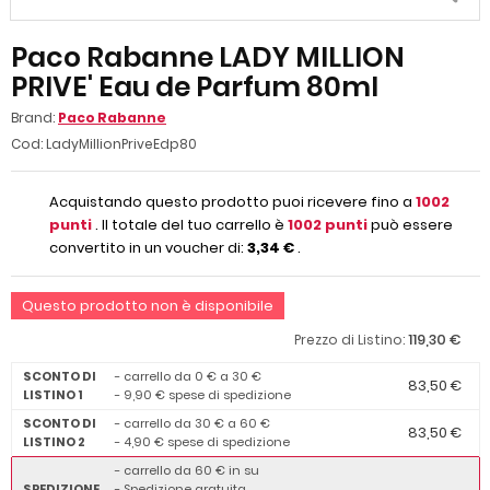
Paco Rabanne LADY MILLION
PRIVE' Eau de Parfum 80ml
Brand:
Paco Rabanne
Cod:
LadyMillionPriveEdp80
Acquistando questo prodotto puoi ricevere fino a
1002
punti
. Il totale del tuo carrello è
1002
punti
può essere
convertito in un voucher di:
3,34 €
.
Questo prodotto non è disponibile
119,30 €
Prezzo di Listino:
SCONTO DI
- carrello da 0 € a 30 €
83,50 €
LISTINO 1
- 9,90 € spese di spedizione
SCONTO DI
- carrello da 30 € a 60 €
83,50 €
LISTINO 2
- 4,90 € spese di spedizione
- carrello da 60 € in su
SPEDIZIONE
- Spedizione gratuita