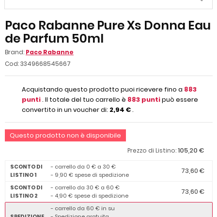
Paco Rabanne Pure Xs Donna Eau
de Parfum 50ml
Brand:
Paco Rabanne
Cod:
3349668545667
Acquistando questo prodotto puoi ricevere fino a
883
punti
. Il totale del tuo carrello è
883
punti
può essere
convertito in un voucher di:
2,94 €
.
Questo prodotto non è disponibile
105,20 €
Prezzo di Listino:
SCONTO DI
- carrello da 0 € a 30 €
73,60 €
LISTINO 1
- 9,90 € spese di spedizione
SCONTO DI
- carrello da 30 € a 60 €
73,60 €
LISTINO 2
- 4,90 € spese di spedizione
- carrello da 60 € in su
SPEDIZIONE
- Spedizione gratuita