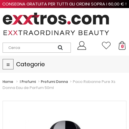
CONSEGNA GRATUITA PER TUTTI GLI ORDINI SOPRA I 60,00 € !
0
Categorie
Navigazione
Toggle
>
>
>
Paco Rabanne Pure Xs
Home
I Profumi
Profumi Donna
Donna Eau de Parfum 50ml