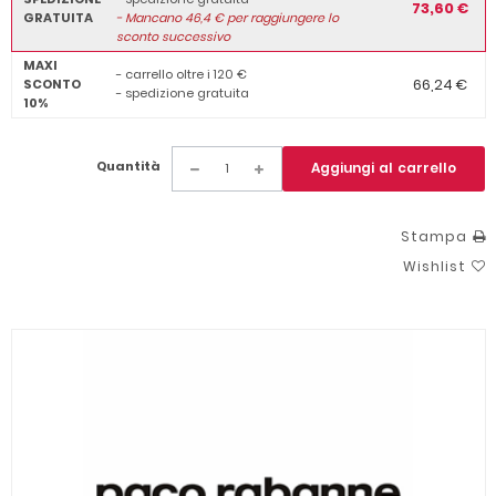
73,60 €
GRATUITA
-
Mancano
46,4
€ per raggiungere lo
sconto successivo
MAXI
- carrello oltre i 120 €
66,24 €
SCONTO
- spedizione gratuita
10%
Quantità
Aggiungi al carrello
Stampa
Wishlist