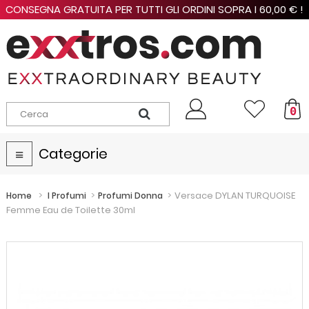
CONSEGNA GRATUITA PER TUTTI GLI ORDINI SOPRA I 60,00 € !
0
Categorie
Navigazione
Toggle
>
>
>
Versace DYLAN TURQUOISE
Home
I Profumi
Profumi Donna
Femme Eau de Toilette 30ml