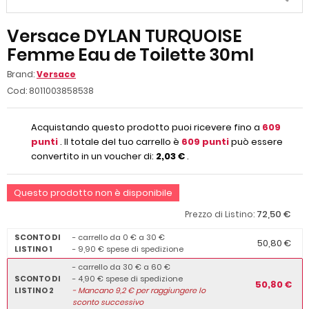
Versace DYLAN TURQUOISE
Femme Eau de Toilette 30ml
Brand:
Versace
Cod:
8011003858538
Acquistando questo prodotto puoi ricevere fino a
609
punti
. Il totale del tuo carrello è
609
punti
può essere
convertito in un voucher di:
2,03 €
.
Questo prodotto non è disponibile
72,50 €
Prezzo di Listino:
SCONTO DI
- carrello da 0 € a 30 €
50,80 €
LISTINO 1
- 9,90 € spese di spedizione
- carrello da 30 € a 60 €
SCONTO DI
- 4,90 € spese di spedizione
50,80 €
LISTINO 2
-
Mancano
9,2
€ per raggiungere lo
sconto successivo