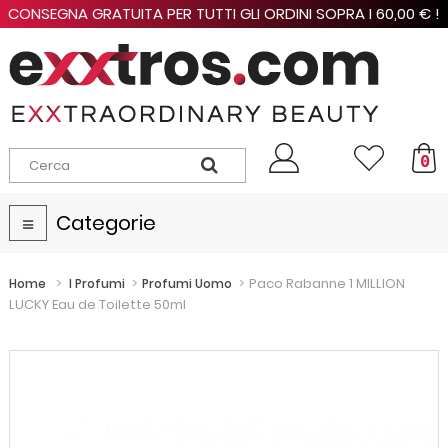
CONSEGNA GRATUITA PER TUTTI GLI ORDINI SOPRA I 60,00 € !
0
Categorie
Navigazione
Toggle
>
>
>
Paco Rabanne 1 MILLION
Home
I Profumi
Profumi Uomo
LUCKY Eau de Toilette 50ml