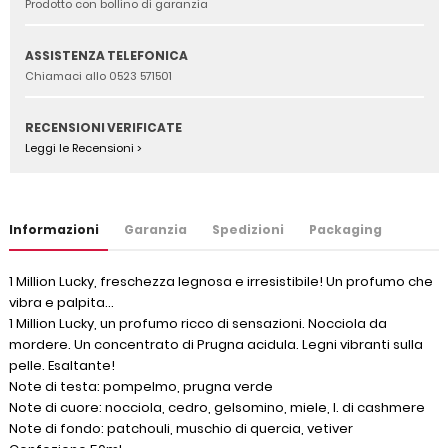
Prodotto con bollino di garanzia
ASSISTENZA TELEFONICA
Chiamaci allo 0523 571501
RECENSIONI VERIFICATE
Leggi le Recensioni >
Informazioni
Garanzia
Spedizioni
Packaging
1 Million Lucky, freschezza legnosa e irresistibile! Un profumo che
vibra e palpita…
1 Million Lucky, un profumo ricco di sensazioni. Nocciola da
mordere. Un concentrato di Prugna acidula. Legni vibranti sulla
pelle. Esaltante!
Note di testa: pompelmo, prugna verde
Note di cuore: nocciola, cedro, gelsomino, miele, l. di cashmere
Note di fondo: patchouli, muschio di quercia, vetiver