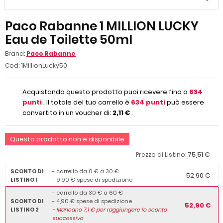
Paco Rabanne 1 MILLION LUCKY
Eau de Toilette 50ml
Brand:
Paco Rabanne
Cod:
1MillionLucky50
Acquistando questo prodotto puoi ricevere fino a
634
punti
. Il totale del tuo carrello è
634
punti
può essere
convertito in un voucher di:
2,11 €
.
Questo prodotto non è disponibile
75,51 €
Prezzo di Listino:
SCONTO DI
- carrello da 0 € a 30 €
52,90 €
LISTINO 1
- 9,90 € spese di spedizione
- carrello da 30 € a 60 €
SCONTO DI
- 4,90 € spese di spedizione
52,90 €
LISTINO 2
-
Mancano
7,1
€ per raggiungere lo sconto
successivo