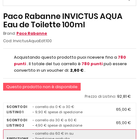
Paco Rabanne INVICTUS AQUA
Eau de Toilette 100ml
Brand:
Paco Rabanne
Cod:
InvictusAquaEdt100
Acquistando questo prodotto puoi ricevere fino a
780
punti
. Il totale del tuo carrello è
780
punti
può essere
convertito in un voucher di:
2,60 €
.
Questo prodotto non è disponibile
92,81 €
Prezzo di Listino:
SCONTO DI
- carrello da 0 € a 30 €
65,00 €
LISTINO 1
- 9,90 € spese di spedizione
SCONTO DI
- carrello da 30 € a 60 €
65,00 €
LISTINO 2
- 4,90 € spese di spedizione
- carrello da 60 € in su
SPEDIZIONE
- Spedizione gratuita