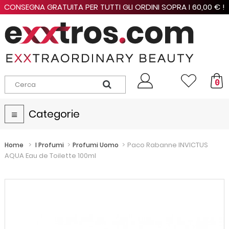
CONSEGNA GRATUITA PER TUTTI GLI ORDINI SOPRA I 60,00 € !
0
Categorie
Navigazione
Toggle
>
>
>
Paco Rabanne INVICTUS
Home
I Profumi
Profumi Uomo
AQUA Eau de Toilette 100ml