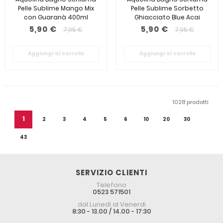
Pelle Sublime Mango Mix
Pelle Sublime Sorbetto
con Guaranà 400ml
Ghiacciato Blue Acai
400ml
5,90 €
5,90 €
7,95 €
7,95 €
Aggiungi al carrello
Aggiungi al carrello
1028 prodotti
1
2
3
4
5
6
10
20
30
43
SERVIZIO CLIENTI
Telefono
0523 571501
dal Lunedì al Venerdì
8:30 - 13.00 / 14.00 - 17:30