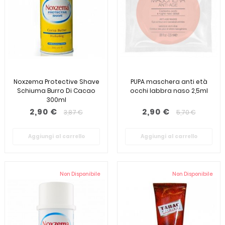
Noxzema Protective Shave
PUPA maschera anti età
Schiuma Burro Di Cacao
occhi labbra naso 2,5ml
300ml
2,90 €
2,90 €
3,87 €
5,70 €
Aggiungi al carrello
Aggiungi al carrello
Non Disponibile
Non Disponibile