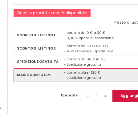
Questo prodotto non è disponibile
Prezzo di Lis
- carrello da 0 € a 30 €
SCONTO DI LISTINO 1
- 9,90 € spese di spedizione
- carrello da 30 € a 60 €
SCONTO DI LISTINO 2
- 4,90 € spese di spedizione
- carrello da 60 € in su
SPEDIZIONE GRATUITA
- Spedizione gratuita
- carrello oltre i 120 €
MAXI SCONTO 10%
- spedizione gratuita
Quantità
Aggiungi