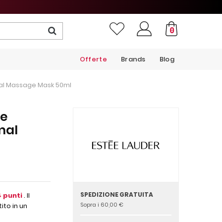
0
Offerte
Brands
Blog
ual Massage Mask 50ml
te
mal
SPEDIZIONE GRATUITA
4
punti
. Il
Sopra i 60,00 €
ito in un