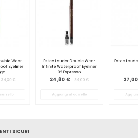
Double Wear
Estee Lauder Double Wear
Estee Lauder
oof Eyeliner
Infinite Waterproof Eyeliner
igo
02 Espresso
24,80 €
27,00
34,00 €
34,00 €
carrello
Aggiungi al carrello
Aggiung
NTI SICURI