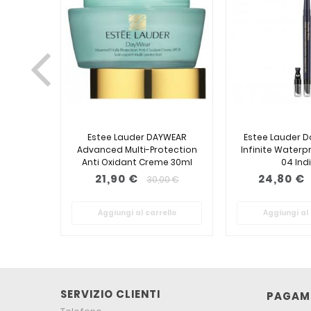
Estee Lauder DAYWEAR
Estee Lauder 
Advanced Multi-Protection
Infinite Waterpr
Anti Oxidant Creme 30ml
04 Ind
21,90 €
24,80 €
30,00 €
Aggiungi al carrello
Aggiungi al 
SERVIZIO CLIENTI
PAGAME