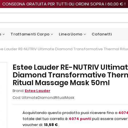
CONSEGNA GRATUITA PER TUTTI GLI ORDINI SOPRA I 60,00 € !
o
Trattamenti Corpo
Linea Uomo
Cofanetti
ee Lauder RE-NUTRIV Ultimate Diamond Transformative Thermal Rit
Estee Lauder RE-NUTRIV Ultima
Diamond Transformative Ther
Ritual Massage Mask 50ml
Brand:
Estee Lauder
Cod:
UltimateDiamondRitualMask
Acquistando questo prodotto puoi ricevere fino a
407
totale del tuo carrello è
4074
punti
può essere convert
voucher di:
13,58 €
.