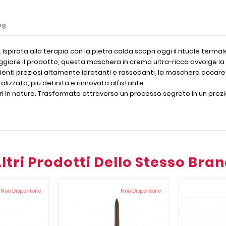
ng
. Ispirata alla terapia con la pietra calda scopri oggi il rituale term
giare il prodotto, questa maschera in crema ultra-ricca avvolge la p
dienti preziosi altamente idratanti e rassodanti, la maschera accare
izzata, più definita e rinnovata all'istante.
ri in natura. Trasformato attraverso un processo segreto in un prezio
ltri Prodotti Dello Stesso Bra
Non Disponibile
Non Disponibile