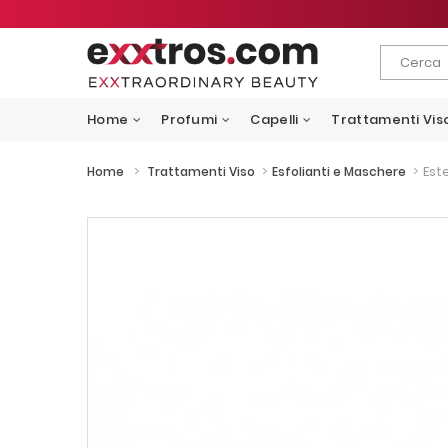
Home
Profumi
Capelli
Trattamenti Vis
>
>
>
Est
Home
Trattamenti Viso
Esfolianti e Maschere