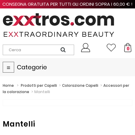
CONSEGNA GRATUITA PER TUTTI GLI ORDINI SOPRA I 60,00 € !
0
Categorie
Navigazione
Toggle
>
>
>
Home
Prodotti per Capelli
Colorazione Capelli
Accessori per
>
Mantelli
la colorazione
Mantelli