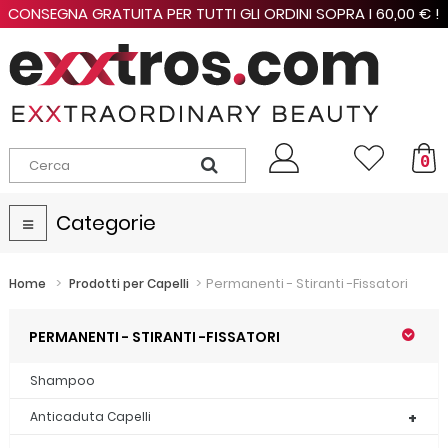
CONSEGNA GRATUITA PER TUTTI GLI ORDINI SOPRA I 60,00 € !
0
Categorie
Navigazione
Toggle
>
>
Permanenti - Stiranti -Fissatori
Home
Prodotti per Capelli
PERMANENTI - STIRANTI -FISSATORI
Shampoo
Anticaduta Capelli