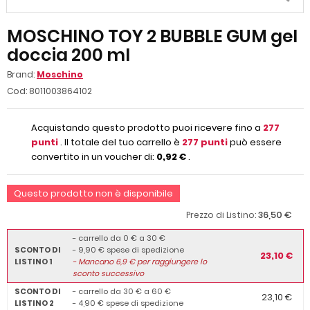
MOSCHINO TOY 2 BUBBLE GUM gel
doccia 200 ml
Brand:
Moschino
Cod:
8011003864102
Acquistando questo prodotto puoi ricevere fino a
277
punti
. Il totale del tuo carrello è
277
punti
può essere
convertito in un voucher di:
0,92 €
.
Questo prodotto non è disponibile
36,50 €
Prezzo di Listino:
- carrello da 0 € a 30 €
SCONTO DI
- 9,90 € spese di spedizione
23,10 €
LISTINO 1
-
Mancano
6,9
€ per raggiungere lo
sconto successivo
SCONTO DI
- carrello da 30 € a 60 €
23,10 €
LISTINO 2
- 4,90 € spese di spedizione