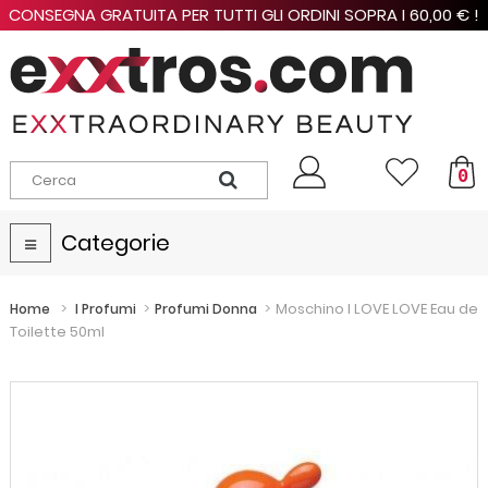
CONSEGNA GRATUITA PER TUTTI GLI ORDINI SOPRA I 60,00 € !
0
Categorie
Navigazione
Toggle
>
>
>
Moschino I LOVE LOVE Eau de
Home
I Profumi
Profumi Donna
Toilette 50ml