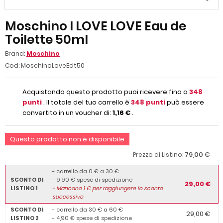
Moschino I LOVE LOVE Eau de
Toilette 50ml
Brand:
Moschino
Cod:
MoschinoLoveEdt50
Acquistando questo prodotto puoi ricevere fino a
348
punti
. Il totale del tuo carrello è
348
punti
può essere
convertito in un voucher di:
1,16 €
.
Questo prodotto non è disponibile
79,00 €
Prezzo di Listino:
- carrello da 0 € a 30 €
SCONTO DI
- 9,90 € spese di spedizione
29,00 €
LISTINO 1
-
Mancano
1
€ per raggiungere lo sconto
successivo
SCONTO DI
- carrello da 30 € a 60 €
29,00 €
LISTINO 2
- 4,90 € spese di spedizione