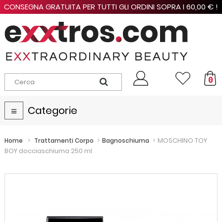
CONSEGNA GRATUITA PER TUTTI GLI ORDINI SOPRA I 60,00 € !
0
Categorie
Navigazione
Toggle
>
>
>
MOSCHINO TOY
Home
Trattamenti Corpo
Bagnoschiuma
BOY docciaschiuma 250 ml