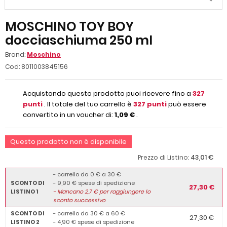
MOSCHINO TOY BOY
docciaschiuma 250 ml
Brand:
Moschino
Cod:
8011003845156
Acquistando questo prodotto puoi ricevere fino a
327
punti
. Il totale del tuo carrello è
327
punti
può essere
convertito in un voucher di:
1,09 €
.
Questo prodotto non è disponibile
43,01 €
Prezzo di Listino:
- carrello da 0 € a 30 €
SCONTO DI
- 9,90 € spese di spedizione
27,30 €
LISTINO 1
-
Mancano
2,7
€ per raggiungere lo
sconto successivo
SCONTO DI
- carrello da 30 € a 60 €
27,30 €
LISTINO 2
- 4,90 € spese di spedizione