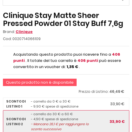
Clinique Stay Matte Sheer
Pressed Powder 01 Stay Buff 7,6g
Brand:
Clinique
Cod:
0020714066109
Acquistando questo prodotto puoi ricevere fino a
406
punti
. Il totale del tuo carrello è
406
punti
può essere
convertito in un voucher di:
1,35 €
.
Questo prodotto non è disponibile
46,49 €
Prezzo di Listino:
SCONTO DI
- carrello da 0 € a 30 €
33,90 €
LISTINO 1
- 9,90 € spese di spedizione
- carrello da 30 € a 60 €
SCONTO DI
- 4,90 € spese di spedizione
33,90 €
LISTINO 2
-
Mancano
26,1
€ per raggiungere lo
sconto successivo