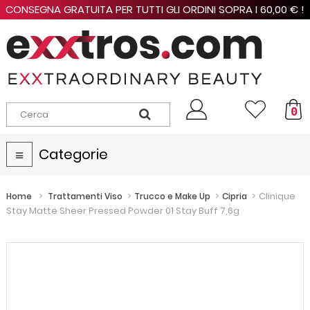
CONSEGNA GRATUITA PER TUTTI GLI ORDINI SOPRA I 60,00 € !
0
Categorie
Navigazione
Toggle
>
>
>
>
Clinique
Home
Trattamenti Viso
Trucco e Make Up
Cipria
Stay Matte Sheer Pressed Powder 01 Stay Buff 7,6g