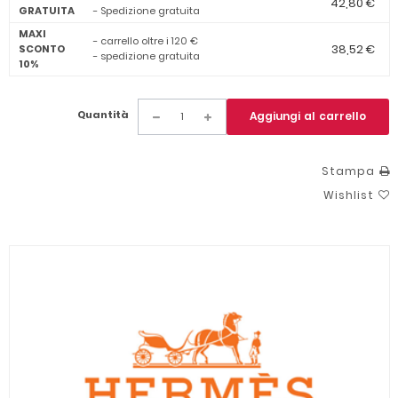
42,80 €
GRATUITA
- Spedizione gratuita
MAXI
- carrello oltre i 120 €
38,52 €
SCONTO
- spedizione gratuita
10%
Quantità
Aggiungi al carrello
Stampa
Wishlist