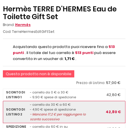
Hermès TERRE D'HERMES Eau de
Toilette Gift Set
Brand:
Hermès
Cod:
TerreHermesEdtGiftSet
Acquistando questo prodotto puoi ricevere fino a
513
punti
. Il totale del tuo carrello è
513
punti
può essere
convertito in un voucher di:
1,71 €
.
Questo prodotto non è disponibile
57,00 €
Prezzo di Listino:
SCONTO DI
- carrello da 0 € a 30 €
42,80 €
LISTINO 1
- 9,90 € spese di spedizione
- carrello da 30 € a 60 €
SCONTO DI
- 4,90 € spese di spedizione
42,80 €
LISTINO 2
-
Mancano
17,2
€ per raggiungere lo
sconto successivo
SPEDIZIONE
- carrello da 60 € in su