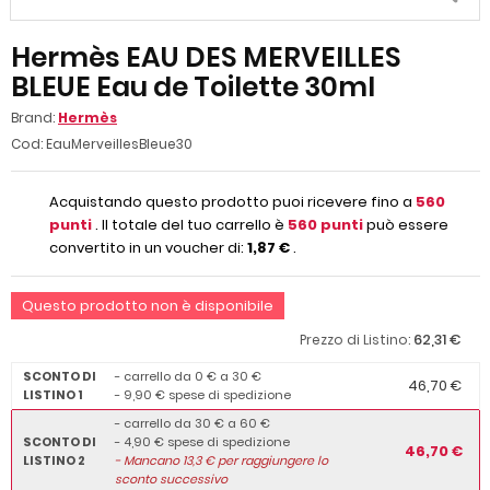
Hermès EAU DES MERVEILLES
BLEUE Eau de Toilette 30ml
Brand:
Hermès
Cod:
EauMerveillesBleue30
Acquistando questo prodotto puoi ricevere fino a
560
punti
. Il totale del tuo carrello è
560
punti
può essere
convertito in un voucher di:
1,87 €
.
Questo prodotto non è disponibile
62,31 €
Prezzo di Listino:
SCONTO DI
- carrello da 0 € a 30 €
46,70 €
LISTINO 1
- 9,90 € spese di spedizione
- carrello da 30 € a 60 €
SCONTO DI
- 4,90 € spese di spedizione
46,70 €
LISTINO 2
-
Mancano
13,3
€ per raggiungere lo
sconto successivo