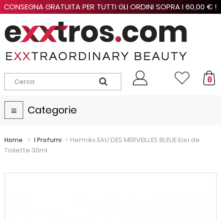
CONSEGNA GRATUITA PER TUTTI GLI ORDINI SOPRA I 60,00 € !
0
Categorie
Navigazione
Toggle
>
>
Hermès EAU DES MERVEILLES BLEUE Eau de
Home
I Profumi
Toilette 30ml