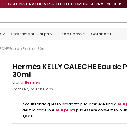
CONSEGNA GRATUITA PER TUTTI GLI ORDINI SOPRA I 60,00 € !
o
Trattamenti Corpo
Linea Uomo
Cofanetti
ECHE Eau de Parfum 30ml
Hermès KELLY CALECHE Eau de 
30ml
Brand:
Hermès
Cod:
KellyCalecheEdp30
Acquistando questo prodotto puoi ricevere fino a
486
del tuo carrello è
486
punti
può essere convertito in un
1,62 €
.