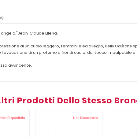
ng
un angelo."Jean-Claude Ellena.
, espressione di un cuoio leggero, femminile ed allegro, Kelly Calèch
l'evocazione di un profumo a fior di cuoio, dal tocco impalpabile e v
ezza avvincente.
ltri Prodotti Dello Stesso Bra
Non Disponibile
Non Disponibile