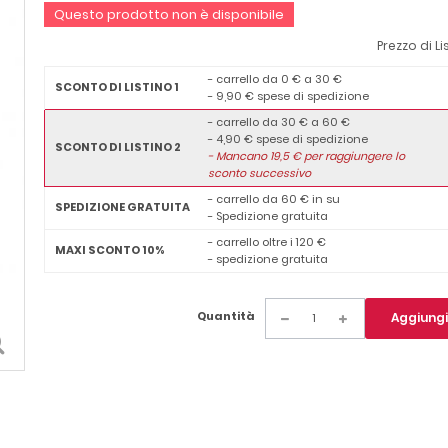
Questo prodotto non è disponibile
Prezzo di Li
- carrello da 0 € a 30 €
SCONTO DI LISTINO 1
- 9,90 € spese di spedizione
- carrello da 30 € a 60 €
- 4,90 € spese di spedizione
SCONTO DI LISTINO 2
-
Mancano
19,5
€ per raggiungere lo
sconto successivo
- carrello da 60 € in su
SPEDIZIONE GRATUITA
- Spedizione gratuita
- carrello oltre i 120 €
MAXI SCONTO 10%
- spedizione gratuita
Quantità
Aggiungi