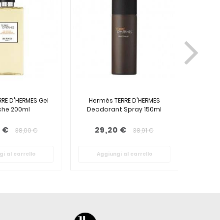
RE D'HERMES Gel
Hermès TERRE D'HERMES
Hermè
he 200ml
Deodorant Spray 150ml
Deod
 €
29,20 €
34
38,00 €
38,91 €
i al carrello
Aggiungi al carrello
Ag