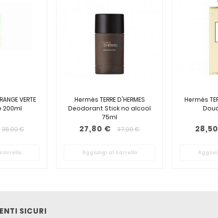
RANGE VERTE
Hermès TERRE D'HERMES
Hermès TER
e 200ml
Deodorant Stick no alcool
Douc
75ml
27,80 €
28,50
35,00 €
37,00 €
carrello
Aggiungi al carrello
Aggiung
NTI SICURI