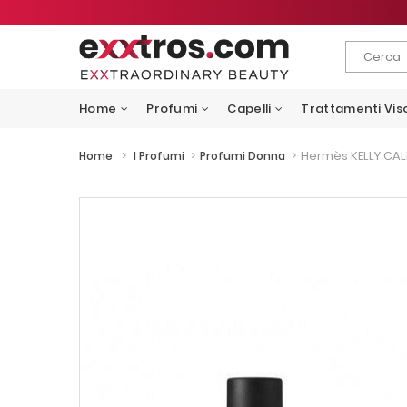
Home
Profumi
Capelli
Trattamenti Vis
>
>
>
Hermès KELLY CAL
Home
I Profumi
Profumi Donna