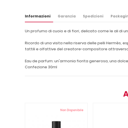
Informazioni
Garanzia
Spedizioni
Packagi
Un profumo di cuoio e di fiori, delicato come le ali di 
Ricordo di una visita nella riserva delle pelli Hermès
tattili e olfattive del creatore-compositore attraverso 
Eau de parfum: un'armonia fiorita generosa, una dolc
Confezione 30ml
A
Non Disponibile