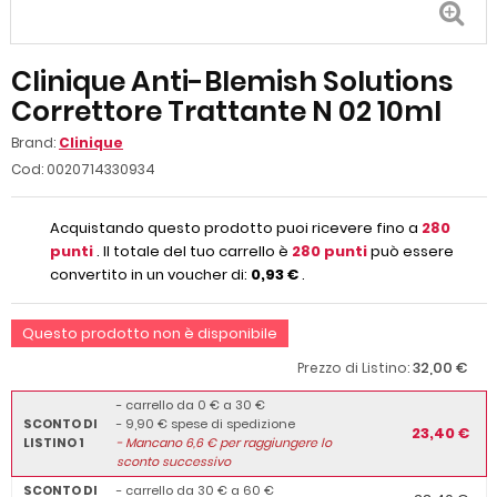
Clinique Anti-Blemish Solutions
Correttore Trattante N 02 10ml
Brand:
Clinique
Cod:
0020714330934
Acquistando questo prodotto puoi ricevere fino a
280
punti
. Il totale del tuo carrello è
280
punti
può essere
convertito in un voucher di:
0,93 €
.
Questo prodotto non è disponibile
32,00 €
Prezzo di Listino:
- carrello da 0 € a 30 €
SCONTO DI
- 9,90 € spese di spedizione
23,40 €
LISTINO 1
-
Mancano
6,6
€ per raggiungere lo
sconto successivo
SCONTO DI
- carrello da 30 € a 60 €