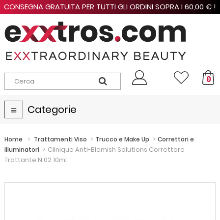
CONSEGNA GRATUITA PER TUTTI GLI ORDINI SOPRA I 60,00 € !
0
Categorie
Navigazione
Toggle
>
>
>
Home
Trattamenti Viso
Trucco e Make Up
Correttori e
>
Clinique Anti-Blemish Solutions Correttore
Illuminatori
Trattante N 02 10ml