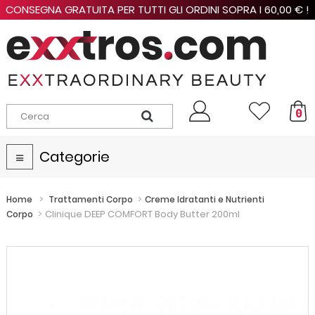
CONSEGNA GRATUITA PER TUTTI GLI ORDINI SOPRA I 60,00 € !
0
Categorie
Navigazione
Toggle
>
>
Home
Trattamenti Corpo
Creme Idratanti e Nutrienti
>
Clinique DEEP COMFORT Body Butter 200ml
Corpo