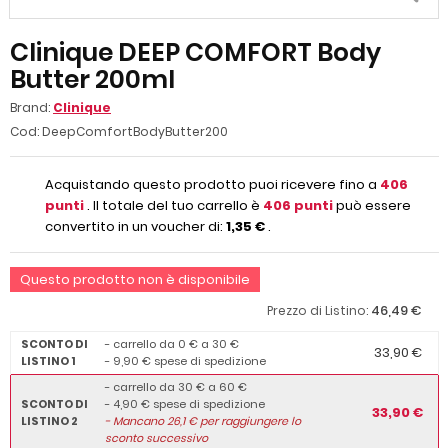
Clinique DEEP COMFORT Body
Butter 200ml
Brand:
Clinique
Cod:
DeepComfortBodyButter200
Acquistando questo prodotto puoi ricevere fino a
406
punti
. Il totale del tuo carrello è
406
punti
può essere
convertito in un voucher di:
1,35 €
.
Questo prodotto non è disponibile
46,49 €
Prezzo di Listino:
SCONTO DI
- carrello da 0 € a 30 €
33,90 €
LISTINO 1
- 9,90 € spese di spedizione
- carrello da 30 € a 60 €
SCONTO DI
- 4,90 € spese di spedizione
33,90 €
LISTINO 2
-
Mancano
26,1
€ per raggiungere lo
sconto successivo