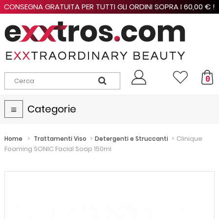
CONSEGNA GRATUITA PER TUTTI GLI ORDINI SOPRA I 60,00 € !
0
Categorie
Navigazione
Toggle
>
>
>
Clinique
Home
Trattamenti Viso
Detergenti e Struccanti
Foaming SONIC Facial Soap 150ml