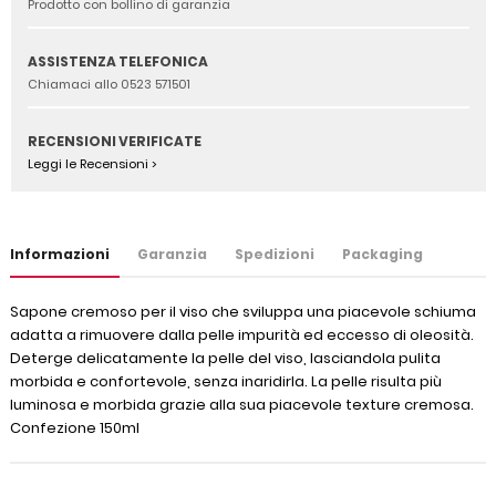
Prodotto con bollino di garanzia
ASSISTENZA TELEFONICA
Chiamaci allo 0523 571501
RECENSIONI VERIFICATE
Leggi le Recensioni >
Informazioni
Garanzia
Spedizioni
Packaging
Sapone cremoso per il viso che sviluppa una piacevole schiuma
adatta a rimuovere dalla pelle impurità ed eccesso di oleosità.
Deterge delicatamente la pelle del viso, lasciandola pulita
morbida e confortevole, senza inaridirla. La pelle risulta più
luminosa e morbida grazie alla sua piacevole texture cremosa.
Confezione 150ml