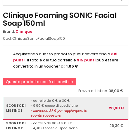
Clinique Foaming SONIC Facial
Soap 150ml
Brand:
Clinique
Cod:
CliniqueSonicFacialSoap150
Acquistando questo prodotto puoi ricevere fino a
315
punti
. Il totale del tuo carrello è
315
punti
può essere
convertito in un voucher di:
1,05 €
.
Questo prodotto non è disponibile
36,00 €
Prezzo di Listino:
- carrello da 0 € a 30 €
SCONTO DI
- 9,90 € spese di spedizione
26,30 €
LISTINO 1
-
Mancano
3,7
€ per raggiungere lo
sconto successivo
SCONTO DI
- carrello da 30 € a 60 €
26,30 €
LISTINO 2
- 4,90 € spese di spedizione