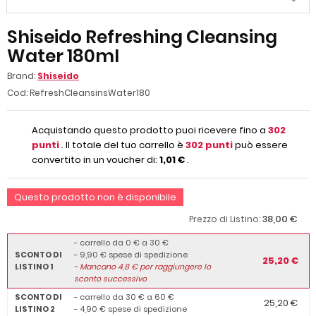
Shiseido Refreshing Cleansing
Water 180ml
Brand:
Shiseido
Cod:
RefreshCleansinsWater180
Acquistando questo prodotto puoi ricevere fino a
302
punti
. Il totale del tuo carrello è
302
punti
può essere
convertito in un voucher di:
1,01 €
.
Questo prodotto non è disponibile
38,00 €
Prezzo di Listino:
- carrello da 0 € a 30 €
SCONTO DI
- 9,90 € spese di spedizione
25,20 €
LISTINO 1
-
Mancano
4,8
€ per raggiungere lo
sconto successivo
SCONTO DI
- carrello da 30 € a 60 €
25,20 €
LISTINO 2
- 4,90 € spese di spedizione