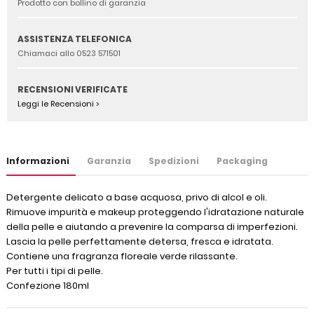
Prodotto con bollino di garanzia
ASSISTENZA TELEFONICA
Chiamaci allo 0523 571501
RECENSIONI VERIFICATE
Leggi le Recensioni >
Informazioni
Garanzia
Spedizioni
Packaging
Detergente delicato a base acquosa, privo di alcol e oli.
Rimuove impurità e makeup proteggendo l'idratazione naturale
della pelle e aiutando a prevenire la comparsa di imperfezioni.
Lascia la pelle perfettamente detersa, fresca e idratata.
Contiene una fragranza floreale verde rilassante.
Per tutti i tipi di pelle.
Confezione 180ml