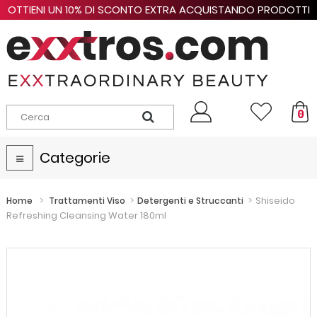
OTTIENI UN 10% DI SCONTO EXTRA ACQUISTANDO PRODOTTI
PER UN VALORE COMPLESSIVO MAGGIORE DI 120,00 € !
0
Categorie
Navigazione
Toggle
>
>
>
Shiseido
Home
Trattamenti Viso
Detergenti e Struccanti
Refreshing Cleansing Water 180ml