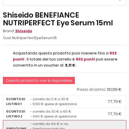
Shiseido BENEFIANCE
NUTRIPERFECT Eye Serum 15ml
Brand:
Shiseido
Cod:
NutriperfectEyeSerum15
Acquistando questo prodotto puoi ricevere fino a
932
punti
. Il totale del tuo carrello è
932
punti
può essere
convertito in un voucher di:
3,11 €
.
Questo prodotto non è disponibile
121,00 €
Prezzo di Listino:
SCONTO DI
- carrello da 0 € a 30 €
77,70 €
LISTINO 1
- 9,90 € spese di spedizione
SCONTO DI
- carrello da 30 € a 60 €
77,70 €
LISTINO 2
- 4,90 € spese di spedizione
- carrello da 60 € in su
SPEDIZIONE
- Spedizione gratuita