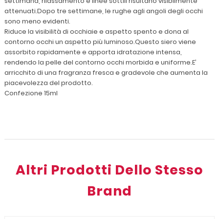
settimana, rilassamento e linee sottili risultano visibilmente
attenuati.Dopo tre settimane, le rughe agli angoli degli occhi
sono meno evidenti.
Riduce la visibilità di occhiaie e aspetto spento e dona al
contorno occhi un aspetto più luminoso.Questo siero viene
assorbito rapidamente e apporta idratazione intensa,
rendendo la pelle del contorno occhi morbida e uniforme.E’
arricchito di una fragranza fresca e gradevole che aumenta la
piacevolezza del prodotto.
Confezione 15ml
Altri Prodotti Dello Stesso
Brand