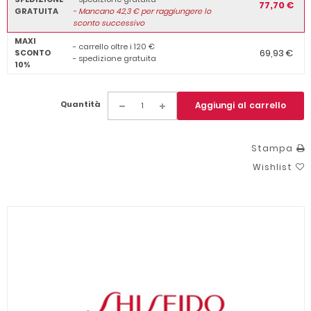
77,70 €
GRATUITA
-
Mancano
42,3
€ per raggiungere lo
sconto successivo
MAXI
- carrello oltre i 120 €
69,93 €
SCONTO
- spedizione gratuita
10%
Quantità
Aggiungi al carrello
Stampa
Wishlist