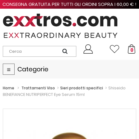
CONSEGNA GRATUITA PER TUTTI GLI ORDINI SOPRA I 60,00 € !
0
Categorie
Navigazione
Toggle
>
>
>
Shiseido
Home
Trattamenti Viso
Sieri prodotti specifici
BENEFIANCE NUTRIPERFECT Eye Serum 15ml