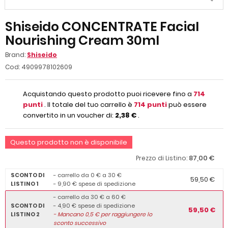
Shiseido CONCENTRATE Facial
Nourishing Cream 30ml
Brand:
Shiseido
Cod:
4909978102609
Acquistando questo prodotto puoi ricevere fino a
714
punti
. Il totale del tuo carrello è
714
punti
può essere
convertito in un voucher di:
2,38 €
.
Questo prodotto non è disponibile
87,00 €
Prezzo di Listino:
SCONTO DI
- carrello da 0 € a 30 €
59,50 €
LISTINO 1
- 9,90 € spese di spedizione
- carrello da 30 € a 60 €
SCONTO DI
- 4,90 € spese di spedizione
59,50 €
LISTINO 2
-
Mancano
0,5
€ per raggiungere lo
sconto successivo