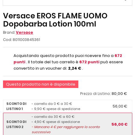
Versace EROS FLAME UOMO
Dopobarba Lotion 100ml
Brand:
Versace
Cod:
8011003845361
Acquistando questo prodotto puoi ricevere fino a
672
punti
. Il totale del tuo carrello è
672
punti
può essere
convertito in un voucher di:
2,24 €
.
Questo prodotto non è disponibile
80,00 €
Prezzo di Listino:
SCONTO DI
- carrello da 0 € a 30 €
56,00 €
LISTINO 1
- 9,90 € spese di spedizione
- carrello da 30 € a 60 €
SCONTO DI
- 4,90 € spese di spedizione
56,00 €
LISTINO 2
-
Mancano
4
€ per raggiungere lo sconto
successivo