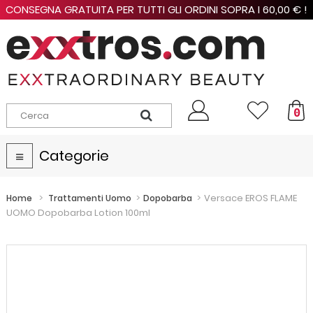
CONSEGNA GRATUITA PER TUTTI GLI ORDINI SOPRA I 60,00 € !
0
Categorie
Navigazione
Toggle
>
>
>
Versace EROS FLAME
Home
Trattamenti Uomo
Dopobarba
UOMO Dopobarba Lotion 100ml