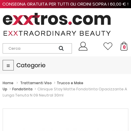
CONSEGNA GRATUITA PER TUTTI GLI ORDINI SOPRA I 60,00 € !
0
Categorie
Navigazione
Toggle
>
>
Home
Trattamenti Viso
Trucco e Make
>
>
Clinique Stay Matte Fondotinta Opacizzante A
Up
Fondotinta
Lunga Tenuta N 09 Neutral 30ml