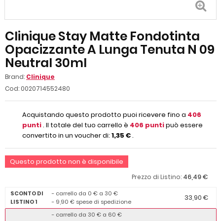
Clinique Stay Matte Fondotinta
Opacizzante A Lunga Tenuta N 09
Neutral 30ml
Brand:
Clinique
Cod:
0020714552480
Acquistando questo prodotto puoi ricevere fino a
406
punti
. Il totale del tuo carrello è
406
punti
può essere
convertito in un voucher di:
1,35 €
.
Questo prodotto non è disponibile
46,49 €
Prezzo di Listino:
SCONTO DI
- carrello da 0 € a 30 €
33,90 €
LISTINO 1
- 9,90 € spese di spedizione
- carrello da 30 € a 60 €