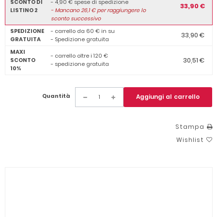
SCONTO DI
- 4,90 € spese di spedizione
33,90 €
LISTINO 2
-
Mancano
26,1
€ per raggiungere lo
sconto successivo
SPEDIZIONE
- carrello da 60 € in su
33,90 €
GRATUITA
- Spedizione gratuita
MAXI
- carrello oltre i 120 €
30,51 €
SCONTO
- spedizione gratuita
10%
Quantità
Aggiungi al carrello
Stampa
Wishlist