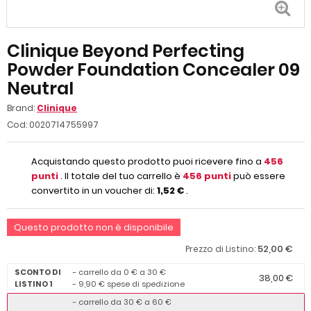
Clinique Beyond Perfecting
Powder Foundation Concealer 09
Neutral
Brand:
Clinique
Cod:
0020714755997
Acquistando questo prodotto puoi ricevere fino a
456
punti
. Il totale del tuo carrello è
456
punti
può essere
convertito in un voucher di:
1,52 €
.
Questo prodotto non è disponibile
52,00 €
Prezzo di Listino:
SCONTO DI
- carrello da 0 € a 30 €
38,00 €
LISTINO 1
- 9,90 € spese di spedizione
- carrello da 30 € a 60 €