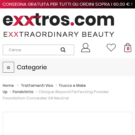
CONSEGNA GRATUITA PER TUTTI GLI ORDINI SOPRA I 60,00 € !
0
Categorie
Navigazione
Toggle
>
>
Home
Trattamenti Viso
Trucco e Make
>
>
Clinique Beyond Perfecting Powder
Up
Fondotinta
Foundation Concealer 09 Neutral