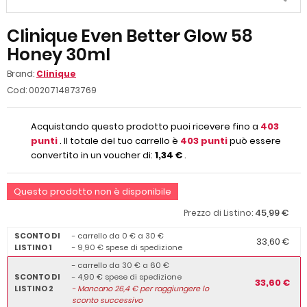
Clinique Even Better Glow 58
Honey 30ml
Brand:
Clinique
Cod:
0020714873769
Acquistando questo prodotto puoi ricevere fino a
403
punti
. Il totale del tuo carrello è
403
punti
può essere
convertito in un voucher di:
1,34 €
.
Questo prodotto non è disponibile
45,99 €
Prezzo di Listino:
SCONTO DI
- carrello da 0 € a 30 €
33,60 €
LISTINO 1
- 9,90 € spese di spedizione
- carrello da 30 € a 60 €
SCONTO DI
- 4,90 € spese di spedizione
33,60 €
LISTINO 2
-
Mancano
26,4
€ per raggiungere lo
sconto successivo