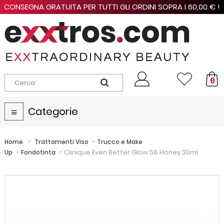
CONSEGNA GRATUITA PER TUTTI GLI ORDINI SOPRA I 60,00 € !
0
Categorie
Navigazione
Toggle
>
>
Home
Trattamenti Viso
Trucco e Make
>
>
Clinique Even Better Glow 58 Honey 30ml
Up
Fondotinta