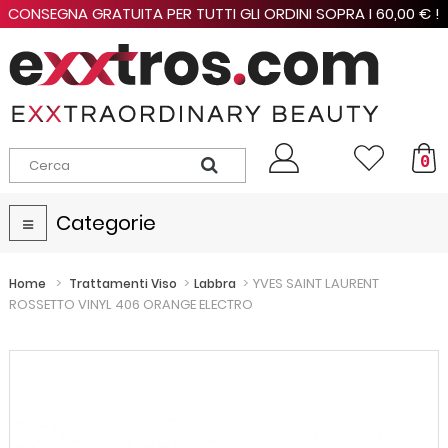
CONSEGNA GRATUITA PER TUTTI GLI ORDINI SOPRA I 60,00 € !
0
Categorie
Navigazione
Toggle
>
>
>
YVES SAINT LAURENT
Home
Trattamenti Viso
Labbra
ROSSETTO VINYL 406 ORANGE ELECTRO