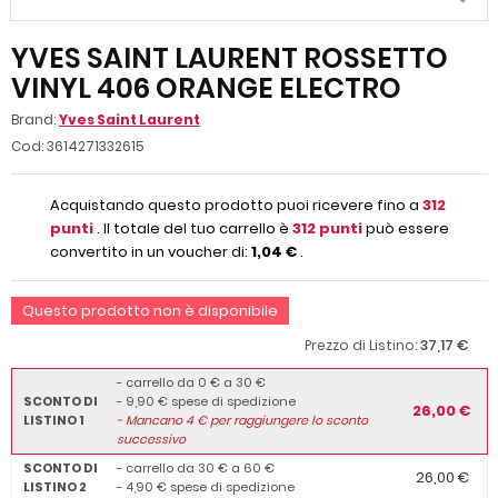
YVES SAINT LAURENT ROSSETTO
VINYL 406 ORANGE ELECTRO
Brand:
Yves Saint Laurent
Cod:
3614271332615
Acquistando questo prodotto puoi ricevere fino a
312
punti
. Il totale del tuo carrello è
312
punti
può essere
convertito in un voucher di:
1,04 €
.
Questo prodotto non è disponibile
37,17 €
Prezzo di Listino:
- carrello da 0 € a 30 €
SCONTO DI
- 9,90 € spese di spedizione
26,00 €
LISTINO 1
-
Mancano
4
€ per raggiungere lo sconto
successivo
SCONTO DI
- carrello da 30 € a 60 €
26,00 €
LISTINO 2
- 4,90 € spese di spedizione