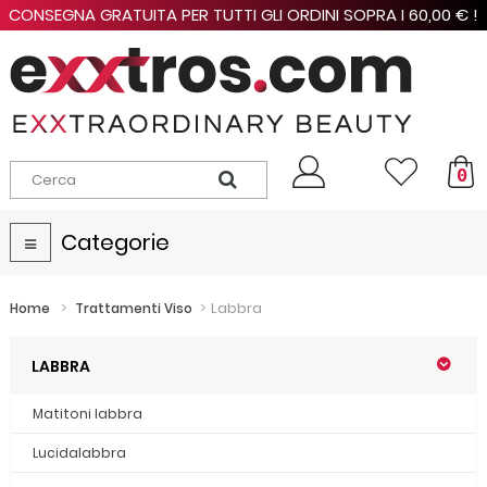
CONSEGNA GRATUITA PER TUTTI GLI ORDINI SOPRA I 60,00 € !
0
Categorie
Navigazione
Toggle
>
>
Labbra
Home
Trattamenti Viso
LABBRA
Matitoni labbra
Lucidalabbra