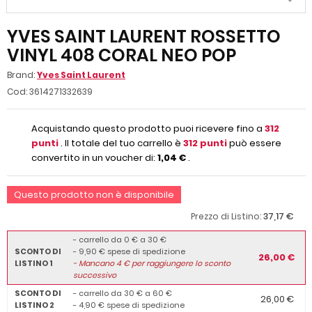
YVES SAINT LAURENT ROSSETTO
VINYL 408 CORAL NEO POP
Brand:
Yves Saint Laurent
Cod:
3614271332639
Acquistando questo prodotto puoi ricevere fino a
312
punti
. Il totale del tuo carrello è
312
punti
può essere
convertito in un voucher di:
1,04 €
.
Questo prodotto non è disponibile
37,17 €
Prezzo di Listino:
- carrello da 0 € a 30 €
SCONTO DI
- 9,90 € spese di spedizione
26,00 €
LISTINO 1
-
Mancano
4
€ per raggiungere lo sconto
successivo
SCONTO DI
- carrello da 30 € a 60 €
26,00 €
LISTINO 2
- 4,90 € spese di spedizione