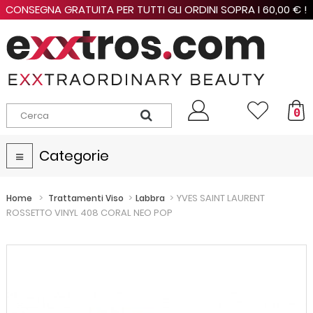
CONSEGNA GRATUITA PER TUTTI GLI ORDINI SOPRA I 60,00 € !
0
Categorie
Navigazione
Toggle
>
>
>
YVES SAINT LAURENT
Home
Trattamenti Viso
Labbra
ROSSETTO VINYL 408 CORAL NEO POP