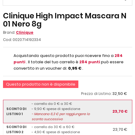
Clinique High Impact Mascara N
01 Nero 8g
Brand:
Clinique
Cod:
0020714192334
Acquistando questo prodotto puoi ricevere fino a
284
punti
. Il totale del tuo carrello è
284
punti
può essere
convertito in un voucher di:
0,95 €
.
Questo prodotto non è disponibile
32,50 €
Prezzo di Listino:
- carrello da 0 € a 30 €
SCONTO DI
- 9,90 € spese di spedizione
23,70 €
LISTINO 1
-
Mancano
6,3
€ per raggiungere lo
sconto successivo
SCONTO DI
- carrello da 30 € a 60 €
23,70 €
LISTINO 2
- 4,90 € spese di spedizione