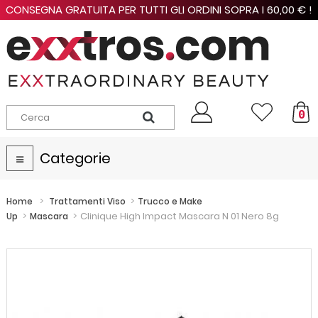
CONSEGNA GRATUITA PER TUTTI GLI ORDINI SOPRA I 60,00 € !
0
Categorie
Navigazione
Toggle
>
>
Home
Trattamenti Viso
Trucco e Make
>
>
Clinique High Impact Mascara N 01 Nero 8g
Up
Mascara