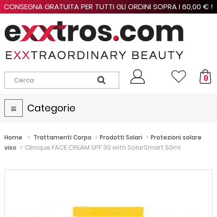
CONSEGNA GRATUITA PER TUTTI GLI ORDINI SOPRA I 60,00 € !
0
Categorie
Navigazione
Toggle
>
>
>
Home
Trattamenti Corpo
Prodotti Solari
Protezioni solare
>
Clinique FACE CREAM SPF 30 with SolarSmart 50ml
viso