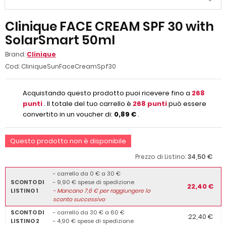
Clinique FACE CREAM SPF 30 with
SolarSmart 50ml
Brand:
Clinique
Cod:
CliniqueSunFaceCreamSpf30
Acquistando questo prodotto puoi ricevere fino a
268
punti
. Il totale del tuo carrello è
268
punti
può essere
convertito in un voucher di:
0,89 €
.
Questo prodotto non è disponibile
34,50 €
Prezzo di Listino:
- carrello da 0 € a 30 €
SCONTO DI
- 9,90 € spese di spedizione
22,40 €
LISTINO 1
-
Mancano
7,6
€ per raggiungere lo
sconto successivo
SCONTO DI
- carrello da 30 € a 60 €
22,40 €
LISTINO 2
- 4,90 € spese di spedizione