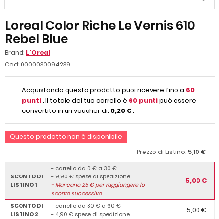
Loreal Color Riche Le Vernis 610
Rebel Blue
Brand:
L'Oreal
Cod:
0000030094239
Acquistando questo prodotto puoi ricevere fino a
60
punti
. Il totale del tuo carrello è
60
punti
può essere
convertito in un voucher di:
0,20 €
.
Questo prodotto non è disponibile
5,10 €
Prezzo di Listino:
- carrello da 0 € a 30 €
SCONTO DI
- 9,90 € spese di spedizione
5,00 €
LISTINO 1
-
Mancano
25
€ per raggiungere lo
sconto successivo
SCONTO DI
- carrello da 30 € a 60 €
5,00 €
LISTINO 2
- 4,90 € spese di spedizione