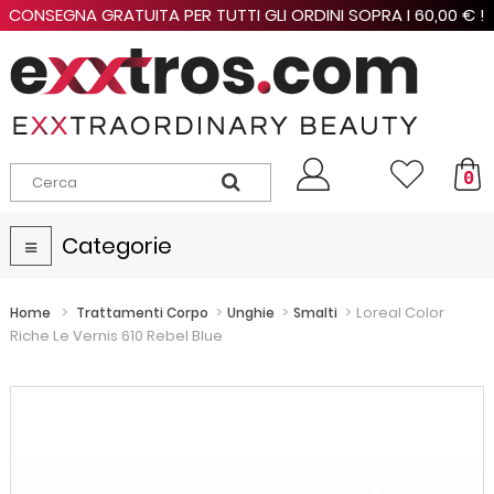
CONSEGNA GRATUITA PER TUTTI GLI ORDINI SOPRA I 60,00 € !
0
Categorie
Navigazione
Toggle
>
>
>
>
Loreal Color
Home
Trattamenti Corpo
Unghie
Smalti
Riche Le Vernis 610 Rebel Blue