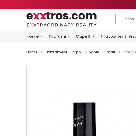
Home
Profumi
Capelli
Trattamenti Vis
>
>
>
>
Loreal 
Home
Trattamenti Corpo
Unghie
Smalti