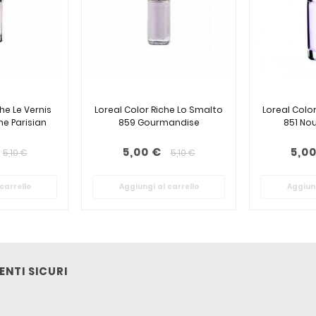
he Le Vernis
Loreal Color Riche Lo Smalto
Loreal Colo
ne Parisian
859 Gourmandise
851 No
5,00 €
5,0
5,10 €
5,10 €
carrello
Aggiungi al carrello
Aggiung
NTI SICURI