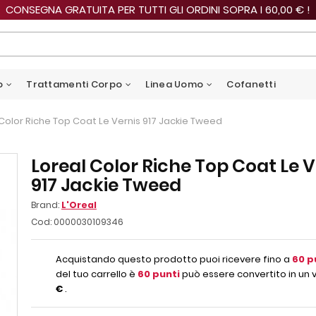
CONSEGNA GRATUITA PER TUTTI GLI ORDINI SOPRA I 60,00 € !
o
Trattamenti Corpo
Linea Uomo
Cofanetti
Color Riche Top Coat Le Vernis 917 Jackie Tweed
Loreal Color Riche Top Coat Le V
917 Jackie Tweed
Brand:
L'Oreal
Cod:
0000030109346
Acquistando questo prodotto puoi ricevere fino a
60
p
del tuo carrello è
60
punti
può essere convertito in un 
€
.