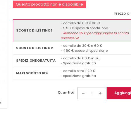
Questo prodotto non è disponibile
Prezzo di
- carrello da 0 € a 30 €
- 9,90 € spese di spedizione
SCONTO DI LISTINO 1
-
Mancano
25
€ per raggiungere lo sconto
successivo
- carrello da 30 € a 60 €
SCONTO DI LISTINO 2
- 4,90 € spese di spedizione
- carrello da 60 € in su
SPEDIZIONE GRATUITA
- Spedizione gratuita
- carrello oltre i 120 €
MAXI SCONTO 10%
- spedizione gratuita
Quantità
Aggiungi