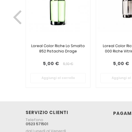
Loreal Color Riche Lo Smalto
Loreal Color Ric
852 Pistachio Drage
000 Riche Vitri
5,00 €
5,00 €
5,10 €
Aggiungi al carrello
Aggiungi al 
SERVIZIO CLIENTI
PAGAME
Telefono
0523 571501
dal Lunedì al Venerdì