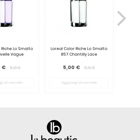
r Riche Lo Smalto
Loreal Color Riche Lo Smalto
Loreal 
uvelle Vague
857 Chantilly Lace
30
0 €
5,00 €
5,10 €
5,10 €
i al carrello
Aggiungi al carrello
Ag