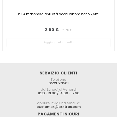
PUPA maschera anti età occhi labbra naso 2,5ml
2,90 €
5,70 €
Aggiungi al carrello
SERVIZIO CLIENTI
Telefono
0523 571501
dal Lunedì al Venerdì
8:30 - 13.00 / 14.00 - 17:30
oppure invia una email a:
customer@exxtros.com
PAGAMENTI SICURI