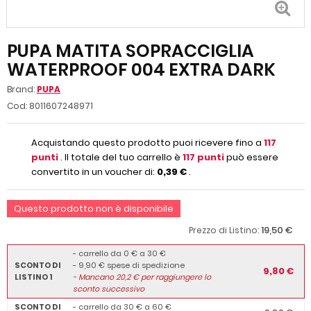
PUPA MATITA SOPRACCIGLIA
WATERPROOF 004 EXTRA DARK
Brand:
PUPA
Cod:
8011607248971
Acquistando questo prodotto puoi ricevere fino a
117
punti
. Il totale del tuo carrello è
117
punti
può essere
convertito in un voucher di:
0,39 €
.
Questo prodotto non è disponibile
19,50 €
Prezzo di Listino:
- carrello da 0 € a 30 €
SCONTO DI
- 9,90 € spese di spedizione
9,80 €
LISTINO 1
-
Mancano
20,2
€ per raggiungere lo
sconto successivo
SCONTO DI
- carrello da 30 € a 60 €