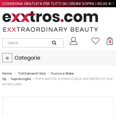
CONSEGNA GRATUITA PER TUTTI GLI ORDINI SOPRA I 60,00 € !
0
Categorie
Navigazione
Toggle
>
>
Home
Trattamenti Viso
Trucco e Make
>
>
PUPA MATITA SOPRACCIGLIA WATERPROOF 004
Up
Sopracciglia
EXTRA DARK