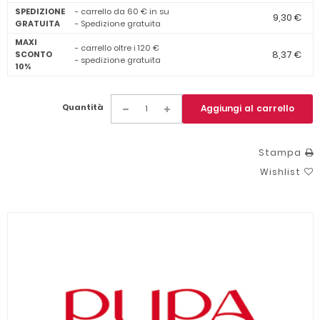
SPEDIZIONE
- carrello da 60 € in su
9,30 €
GRATUITA
- Spedizione gratuita
MAXI
- carrello oltre i 120 €
8,37 €
SCONTO
- spedizione gratuita
10%
Quantità
Aggiungi al carrello
Stampa
Wishlist