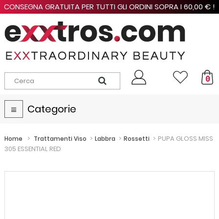
CONSEGNA GRATUITA PER TUTTI GLI ORDINI SOPRA I 60,00 € !
0
Categorie
Navigazione
Toggle
>
>
>
>
PUPA GLOSS MISS
Home
Trattamenti Viso
Labbra
Rossetti
305 ESSENTIAL RED