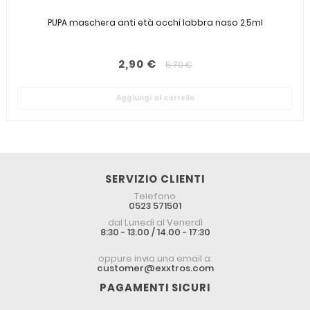
PUPA maschera anti età occhi labbra naso 2,5ml
2,90 €
5,70 €
Aggiungi al carrello
SERVIZIO CLIENTI
Telefono
0523 571501
dal Lunedì al Venerdì
8:30 - 13.00 / 14.00 - 17:30
oppure invia una email a:
customer@exxtros.com
PAGAMENTI SICURI