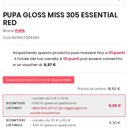
PUPA GLOSS MISS 305 ESSENTIAL
RED
Brand:
PUPA
Cod:
8011607254293
Acquistando questo prodotto puoi ricevere fino a
111
punti
. Il totale del tuo carrello è
111
punti
può essere convertito
in un voucher di:
0,37 €
.
Questo prodotto non è disponibile
18,50 €
Prezzo di Listino:
- carrello da 0 € a 30 €
SCONTO DI
- 9,90 € spese di spedizione
9,30 €
LISTINO 1
-
Mancano
20,7
€ per raggiungere lo
sconto successivo
SCONTO DI
- carrello da 30 € a 60 €
9,30 €
LISTINO 2
- 4,90 € spese di spedizione