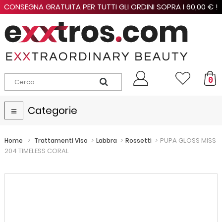
CONSEGNA GRATUITA PER TUTTI GLI ORDINI SOPRA I 60,00 € !
0
Categorie
Navigazione
Toggle
>
>
>
>
PUPA GLOSS MISS
Home
Trattamenti Viso
Labbra
Rossetti
204 TIMELESS CORAL