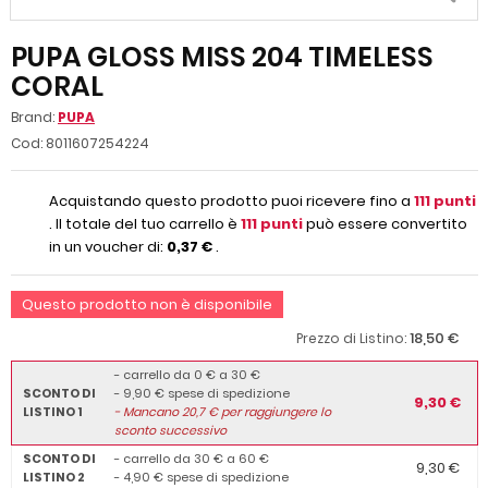
PUPA GLOSS MISS 204 TIMELESS
CORAL
Brand:
PUPA
Cod:
8011607254224
Acquistando questo prodotto puoi ricevere fino a
111
punti
. Il totale del tuo carrello è
111
punti
può essere convertito
in un voucher di:
0,37 €
.
Questo prodotto non è disponibile
18,50 €
Prezzo di Listino:
- carrello da 0 € a 30 €
SCONTO DI
- 9,90 € spese di spedizione
9,30 €
LISTINO 1
-
Mancano
20,7
€ per raggiungere lo
sconto successivo
SCONTO DI
- carrello da 30 € a 60 €
9,30 €
LISTINO 2
- 4,90 € spese di spedizione