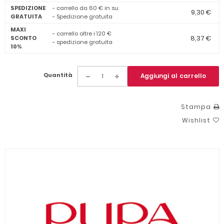
SPEDIZIONE
- carrello da 60 € in su
9,30 €
GRATUITA
- Spedizione gratuita
MAXI
- carrello oltre i 120 €
8,37 €
SCONTO
- spedizione gratuita
10%
Quantità
Aggiungi al carrello
Stampa
Wishlist