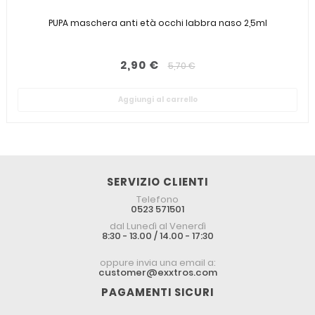
PUPA maschera anti età occhi labbra naso 2,5ml
2,90 €
5,70 €
Aggiungi al carrello
SERVIZIO CLIENTI
Telefono
0523 571501
dal Lunedì al Venerdì
8:30 - 13.00 / 14.00 - 17:30
oppure invia una email a:
customer@exxtros.com
PAGAMENTI SICURI