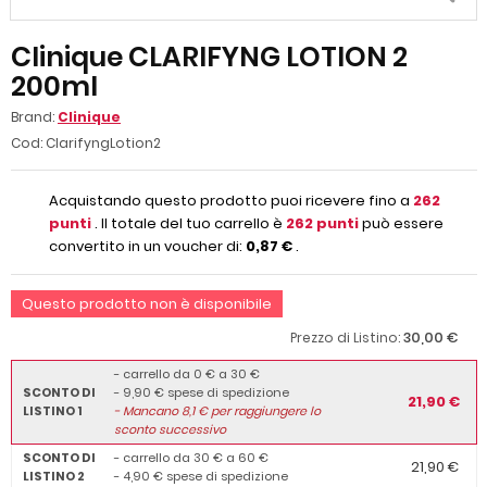
Clinique CLARIFYNG LOTION 2
200ml
Brand:
Clinique
Cod:
ClarifyngLotion2
Acquistando questo prodotto puoi ricevere fino a
262
punti
. Il totale del tuo carrello è
262
punti
può essere
convertito in un voucher di:
0,87 €
.
Questo prodotto non è disponibile
30,00 €
Prezzo di Listino:
- carrello da 0 € a 30 €
SCONTO DI
- 9,90 € spese di spedizione
21,90 €
LISTINO 1
-
Mancano
8,1
€ per raggiungere lo
sconto successivo
SCONTO DI
- carrello da 30 € a 60 €
21,90 €
LISTINO 2
- 4,90 € spese di spedizione