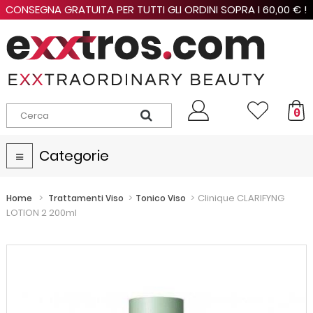
CONSEGNA GRATUITA PER TUTTI GLI ORDINI SOPRA I 60,00 € !
0
Categorie
Navigazione
Toggle
>
>
>
Clinique CLARIFYNG
Home
Trattamenti Viso
Tonico Viso
LOTION 2 200ml