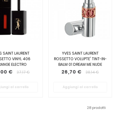
S SAINT LAURENT
YVES SAINT LAURENT
SETTO VINYL 406
ROSSETTO VOLUPTE' TINT-IN-
ANGE ELECTRO
BALM 01 DREAM ME NUDE
,00 €
26,70 €
37,17 €
38,14 €
iungi al carrello
Aggiungi al carrello
28 prodotti