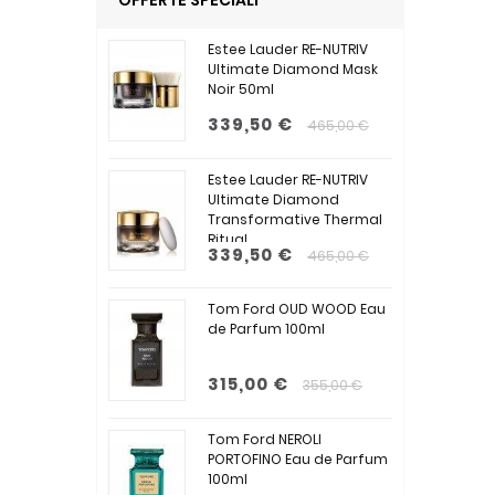
OFFERTE SPECIALI
Estee Lauder RE-NUTRIV
Ultimate Diamond Mask
Noir 50ml
339,50 €
465,00 €
Estee Lauder RE-NUTRIV
Ultimate Diamond
Transformative Thermal
Ritual...
339,50 €
465,00 €
Tom Ford OUD WOOD Eau
de Parfum 100ml
315,00 €
355,00 €
Tom Ford NEROLI
PORTOFINO Eau de Parfum
100ml