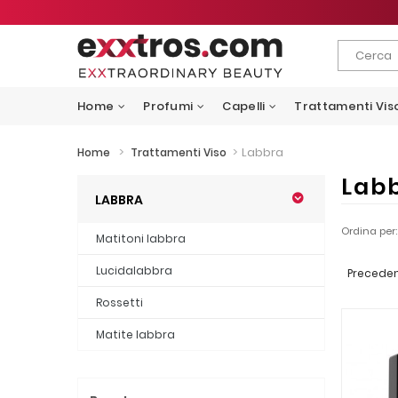
Home
Profumi
Capelli
Trattamenti Vis
>
>
Labbra
Home
Trattamenti Viso
Lab
LABBRA
Ordina per:
Matitoni labbra
Lucidalabbra
Precede
Rossetti
Matite labbra