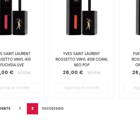
S SAINT LAURENT
YVES SAINT LAURENT
YVE
SETTO VINYL 410
ROSSETTO VINYL 408 CORAL
ROS
FUCHSIA LIVE
NEO POP
OR
,00 €
26,00 €
26
37,17 €
37,17 €
iungi al carrello
Aggiungi al carrello
Agg
2
DENTE
1
SUCCESSIVO