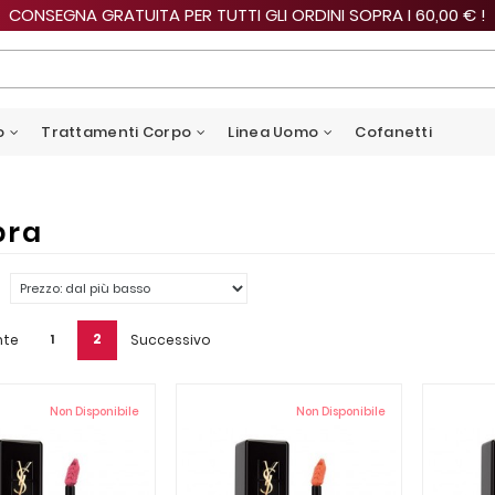
CONSEGNA GRATUITA PER TUTTI GLI ORDINI SOPRA I 60,00 € !
o
Trattamenti Corpo
Linea Uomo
Cofanetti
bra
2
nte
Successivo
1
Non Disponibile
Non Disponibile