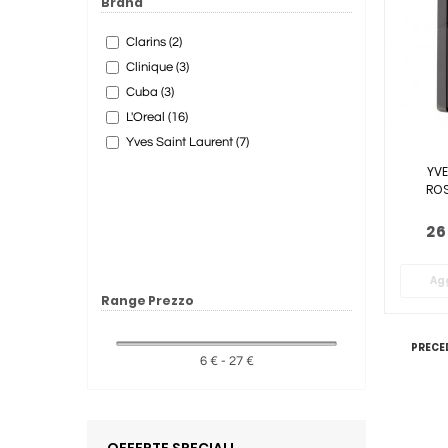
Brand
Clarins (2)
Clinique (3)
Cuba (3)
L'Oreal (16)
Yves Saint Laurent (7)
YVE
ROS
26
Agg
Range Prezzo
PRECE
6 € - 27 €