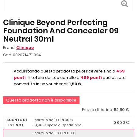
Clinique Beyond Perfecting
Foundation And Concealer 09
Neutral 30ml
Brand:
Clinique
Cod:
0020714711924
Acquistando questo prodotto puoi ricevere fino a
459
punti
. Il totale del tuo carrello è
459
punti
può essere
convertito in un voucher di:
1,53 €
.
Questo prodotto non è disponibile
52,50 €
Prezzo di Listino:
SCONTO DI
- carrello da 0 € a 30 €
38,30 €
LISTINO 1
- 9,90 € spese di spedizione
- carrello da 30 € a 60 €