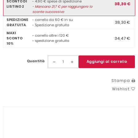
SCONTO DI
- 4,90 € spese di spedizione
38,30 €
LISTINO 2
-
Mancano
21,7
€ per raggiungere lo
sconto successivo
SPEDIZIONE
- carrello da 60 € in su
38,30 €
GRATUITA
- Spedizione gratuita
MAXI
- carrello oltre i 120 €
34,47 €
SCONTO
- spedizione gratuita
10%
Quantità
Aggiungi al carrello
Stampa
Wishlist