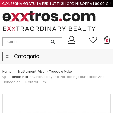
CONSEGNA GRATUITA PER TUTTI GLI ORDINI SOPRA I 60,00 € !
0
Categorie
Navigazione
Toggle
>
>
Home
Trattamenti Viso
Trucco e Make
>
>
Clinique Beyond Perfecting Foundation And
Up
Fondotinta
Concealer 09 Neutral 30ml