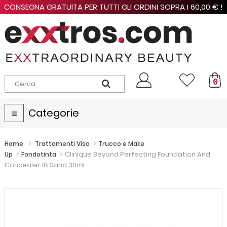
CONSEGNA GRATUITA PER TUTTI GLI ORDINI SOPRA I 60,00 € !
0
Categorie
Navigazione
Toggle
>
>
Home
Trattamenti Viso
Trucco e Make
>
>
Clinique Beyond Perfecting Foundation And
Up
Fondotinta
Concealer 18 Sand 30ml