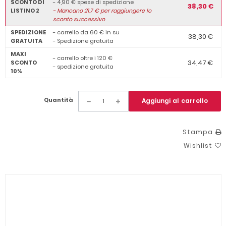
SCONTO DI
- 4,90 € spese di spedizione
38,30 €
LISTINO 2
-
Mancano
21,7
€ per raggiungere lo
sconto successivo
SPEDIZIONE
- carrello da 60 € in su
38,30 €
GRATUITA
- Spedizione gratuita
MAXI
- carrello oltre i 120 €
34,47 €
SCONTO
- spedizione gratuita
10%
Quantità
Aggiungi al carrello
Stampa
Wishlist