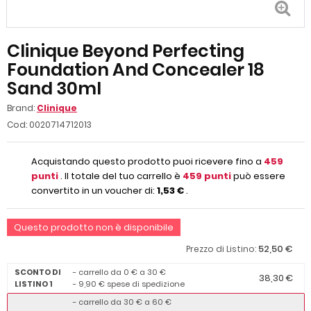
Clinique Beyond Perfecting
Foundation And Concealer 18
Sand 30ml
Brand:
Clinique
Cod:
0020714712013
Acquistando questo prodotto puoi ricevere fino a
459
punti
. Il totale del tuo carrello è
459
punti
può essere
convertito in un voucher di:
1,53 €
.
Questo prodotto non è disponibile
52,50 €
Prezzo di Listino:
SCONTO DI
- carrello da 0 € a 30 €
38,30 €
LISTINO 1
- 9,90 € spese di spedizione
- carrello da 30 € a 60 €