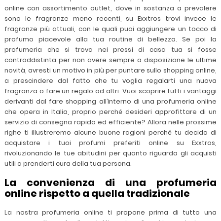
online con assortimento outlet, dove in sostanza a prevalere
sono le fragranze meno recenti, su Exxtros trovi invece le
fragranze più attuali, con le quali puoi aggiungere un tocco di
profumo piacevole alla tua routine di bellezza. Se poi la
profumeria che si trova nei pressi di casa tua si fosse
contraddistinta per non avere sempre a disposizione le ultime
novità, avresti un motivo in più per puntare sullo shopping online,
a prescindere dal fatto che tu voglia regalarti una nuova
fragranza o fare un regalo ad altri. Vuoi scoprire tutti i vantaggi
derivanti dal fare shopping all’interno di una profumeria online
che opera in Italia, proprio perché desideri approfittare di un
servizio di consegna rapido ed efficiente? Allora nelle prossime
righe ti illustreremo alcune buone ragioni perché tu decida di
acquistare i tuoi profumi preferiti online su Exxtros,
rivoluzionando le tue abitudini per quanto riguarda gli acquisti
utili a prenderti cura della tua persona.
La convenienza di una profumeria
online rispetto a quella tradizionale
La nostra profumeria online ti propone prima di tutto una