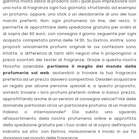
gamma molto vasta di prodotti con i quali puoi impreziosire con
una nota di fragranza ogni tua giornata, sfruttando ad esempio
un profumo, oppure, uno stick o un deodorante di uno dei tuoi
marchi preferiti. Non ogni profumeria on line, del resto, ti
permette di approfittare della spedizione gratuita per ordini al
di sopra dei 60 euro, con consegna il giorno seguente per ogni
acquisto completato prima delle 14:30. Su Exxtros, inoltre, sono
proposti unicamente profumi originali le cui confezioni sono
intatte, a differenza di tanti altri negozi che ti propongono a
prezzi scontati dei tester di fragranze. Grazie a questa nostra
filosofia aziendale,
portiamo il meglio del mondo della
profumeria sul web
, aiutandoti a trovare la tua fragranza
preferita ad un prezzo davvero competitivo. Desideri acquistare
un regalo per alcune persone speciali e, a questo proposito,
vorresti trovare i loro profumi preferiti online a basso prezzo,
approfittando anche di un servizio di consegna veloce? Hai delle
domande particolari circa un particolare profumo di un marchio
italiano o internazionale? Dai subito uno sguardo
all’assortimento della nostra profumeria online e approfitta
della spedizione gratuita per i tuoi ordini al di sopra dell’importo
indicato sul sito: con Exxtros, rivoluzionerai il modo in cui fai
shopping nel mondo delle fragranze.