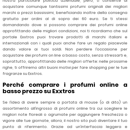
nostra particolare politica aziendale, però, ti consente di
acquistare comunque tantissimi profumi originali dei migliori
marchi a prezzi bassissimi, beneficiando inoltre della consegna
gratuita per ordini al di sopra dei 60 euro. Se ti stessi
domandando dove si possono comprare dei profumi online
approfittando delle migliori condizioni, noi ti ricordiamo che sul
portale Exxtros puoi trovare prodotti di marchi italiani e
internazionali con i quali puoi anche fare un regalo piacevole
dando valore ai tuoi soldi. Non perdere l’occasione per
acquistare dei profumi on line a basso costo, senza stressarti e,
soprattutto, approfittando delle migliori offerte: nelle prossime
righe, ti offriremo altri buoni motivi per fare shopping per le tue
fragranze su Exxtros.
Perché comprare i profumi online a
basso prezzo su Exxtros
Se l’idea di avere sempre a portata di mouse (o di dito) un
assortimento all’ingrosso di profumi online tra cui scegliere le
migliori note floreali o agrumate per aggiungere freschezza o
vigore alle tue giornate, allora, il nostro sito può diventare il tuo
punto di riferimento. Grazie ad un’interfaccia leggera e