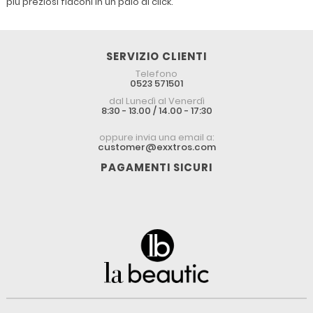
più preziosi flaconi in un paio di click.
SERVIZIO CLIENTI
Telefono
0523 571501
dal Lunedì al Venerdì
8:30 - 13.00 / 14.00 - 17:30
oppure invia una email a:
customer@exxtros.com
PAGAMENTI SICURI