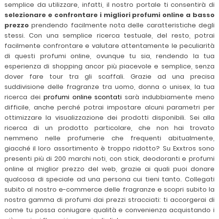
semplice da utilizzare, infatti, il nostro portale ti consentirà di
selezionare e confrontare i migliori profumi online a basso
prezzo
prendendo facilmente nota delle caratteristiche degli
stessi. Con una semplice ricerca testuale, del resto, potrai
facilmente confrontare e valutare attentamente le peculiarità
di questi profumi online, ovunque tu sia, rendendo la tua
esperienza di shopping ancor più piacevole e semplice, senza
dover fare tour tra gli scaffali. Grazie ad una precisa
suddivisione delle fragranze tra uomo, donna o unisex, la tua
ricerca dei
profumi online scontati
sarà indubbiamente meno
difficile, anche perché potrai impostare alcuni parametri per
ottimizzare la visualizzazione dei prodotti disponibili. Sei alla
ricerca di un prodotto particolare, che non hai trovato
nemmeno nelle profumerie che frequenti abitualmente,
giacché il loro assortimento è troppo ridotto? Su Exxtros sono
presenti più di 200 marchi noti, con stick, deodoranti e profumi
online al miglior prezzo del web, grazie ai quali puoi donare
qualcosa di speciale ad una persona cui tieni tanto. Collegati
subito al nostro e-commerce delle fragranze e scopri subito la
nostra gamma di profumi dai prezzi stracciati: ti accorgerai di
come tu possa coniugare qualità e convenienza acquistando i