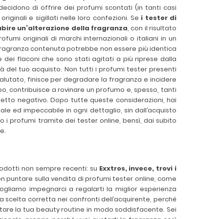
decidono di offrire dei profumi scontati (in tanti casi
inali e sigillati nelle loro confezioni. Se
i tester di
ubire un’alterazione della fragranza
, con il risultato
mi originali di marchi internazionali o italiani in un
a fragranza contenuta potrebbe non essere più identica
 dei flaconi che sono stati agitati a più riprese dalla
 del tuo acquisto. Non tutti i profumi tester presenti
valutato, finisce per degradare la fragranza e incidere
po, contribuisce a rovinare un profumo e, spesso, tanti
fetto negativo. Dopo tutte queste considerazioni, hai
le ed impeccabile in ogni dettaglio, sin dall’acquisto
i profumi tramite dei tester online, bensì, dai subito
e.
odotti non sempre recenti: su
Exxtros, invece, trovi i
non puntare sulla vendita di profumi tester online, come
ogliamo impegnarci a regalarti la miglior esperienza
a scelta corretta nei confronti dell’acquirente, perché
etare la tua beauty routine in modo soddisfacente. Sei