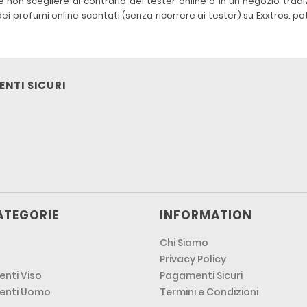
 non scegliere al contrario dei tester online o in un negozio tradiz
ei profumi online scontati (senza ricorrere ai tester) su Exxtros: p
NTI SICURI
ATEGORIE
INFORMATION
Chi Siamo
Privacy Policy
nti Viso
Pagamenti Sicuri
enti Uomo
Termini e Condizioni