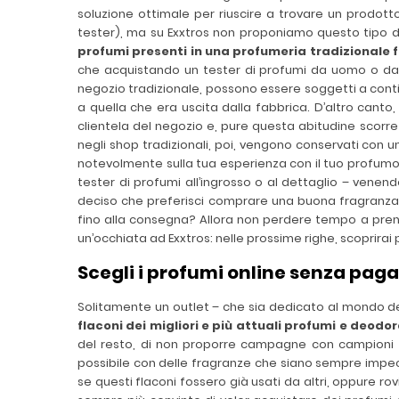
soluzione ottimale per riuscire a trovare un prodotto 
tester), ma su Exxtros non proponiamo questo tipo di 
profumi presenti in una profumeria tradizionale 
che acquistando un tester di profumi da uomo o da don
negozio tradizionale, possono essere soggetti a conti
a quella che era uscita dalla fabbrica. D’altro canto,
clientela del negozio e, pure questa abitudine scorre
negli shop tradizionali, poi, vengono conservati con u
notevolmente sulla tua esperienza con il tuo profumo p
tester di profumi all’ingrosso o al dettaglio – vene
deciso che preferisci comprare una buona fragranza tr
fino alla consegna? Allora non perdere tempo a prende
un’occhiata ad Exxtros: nelle prossime righe, scoprira
Scegli i profumi online senza paga
Solitamente un outlet – che sia dedicato al mondo d
flaconi dei migliori e più attuali profumi e deodo
del resto, di non proporre campagne con campioni te
possibile con delle fragranze che siano sempre impecca
se questi flaconi fossero già usati da altri, oppure 