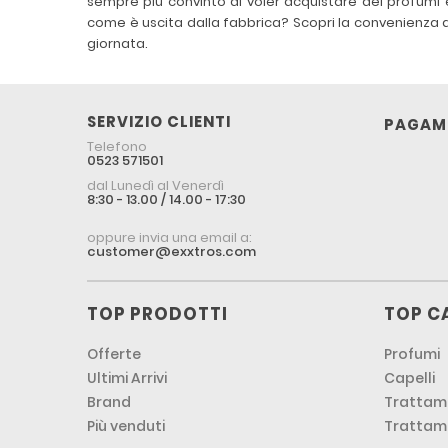
sempre più convinto di voler acquistare dei profumi e
come è uscita dalla fabbrica? Scopri la convenienza d
giornata.
SERVIZIO CLIENTI
PAGAME
Telefono
0523 571501
dal Lunedì al Venerdì
8:30 - 13.00 / 14.00 - 17:30
oppure invia una email a:
customer@exxtros.com
TOP PRODOTTI
TOP C
Offerte
Profumi
Ultimi Arrivi
Capelli
Brand
Trattame
Più venduti
Trattam