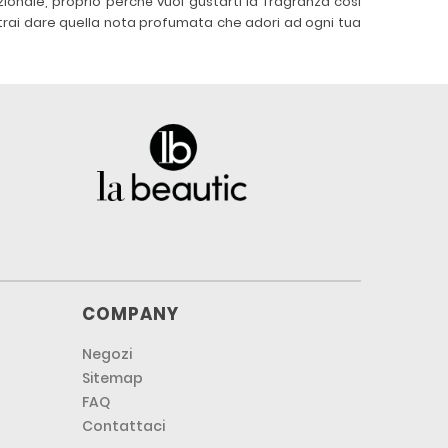
ionale, proprio perché vuoi gustarti la fragranza così
otrai dare quella nota profumata che adori ad ogni tua
COMPANY
Negozi
Sitemap
FAQ
Contattaci