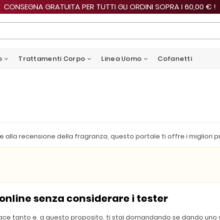
CONSEGNA GRATUITA PER TUTTI GLI ORDINI SOPRA I 60,00 € !
o
Trattamenti Corpo
Linea Uomo
Cofanetti
re alla recensione della fragranza, questo portale ti offre i migliori
nline senza considerare i tester
 piace tanto e, a questo proposito, ti stai domandando se dando uno 