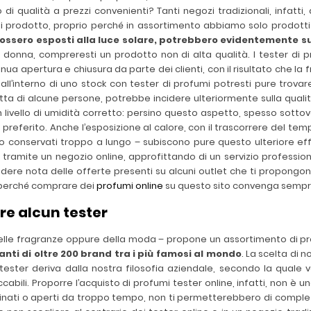
di qualità a prezzi convenienti? Tanti negozi tradizionali, infatti, 
prodotto, proprio perché in assortimento abbiamo solo prodotti orig
fossero esposti alla luce solare, potrebbero evidentemente s
na, compreresti un prodotto non di alta qualità. I tester di profu
nua apertura e chiusura da parte dei clienti, con il risultato che l
 all’interno di uno stock con tester di profumi potresti pure trovare
tta di alcune persone, potrebbe incidere ulteriormente sulla qualità
n livello di umidità corretto: persino questo aspetto, spesso sotto
referito. Anche l’esposizione al calore, con il trascorrere del tem
ndo conservati troppo a lungo – subiscono pure questo ulteriore ef
amite un negozio online, approfittando di un servizio professiona
re nota delle offerte presenti su alcuni outlet che ti propongono 
i perché comprare dei
profumi online
su questo sito convenga sempr
re alcun tester
elle fragranze oppure della moda – propone un assortimento di pr
ranti di oltre 200 brand tra i più famosi al mondo
. La scelta di 
ster deriva dalla nostra filosofia aziendale, secondo la quale v
bili. Proporre l’acquisto di profumi tester online, infatti, non è un
rovinati o aperti da troppo tempo, non ti permetterebbero di compl