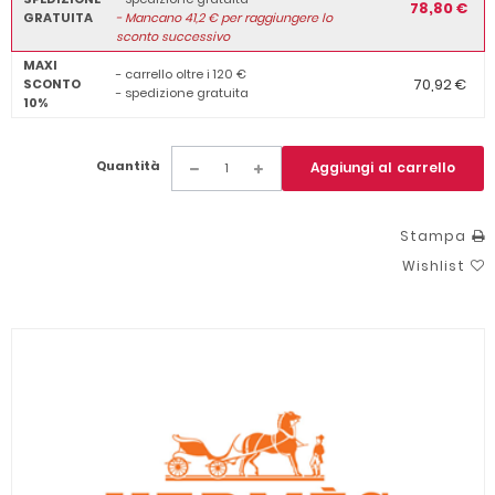
78,80 €
GRATUITA
-
Mancano
41,2
€ per raggiungere lo
sconto successivo
MAXI
- carrello oltre i 120 €
70,92 €
SCONTO
- spedizione gratuita
10%
Quantità
Aggiungi al carrello
Stampa
Wishlist