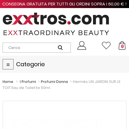
CONSEGNA GRATUITA PER TUTTI GLI ORDINI SOPRA I 60,00 € !
0
Categorie
Navigazione
Toggle
>
>
>
Hermès UN JARDIN SUR LE
Home
I Profumi
Profumi Donna
TOIT Eau de Toilette 50ml