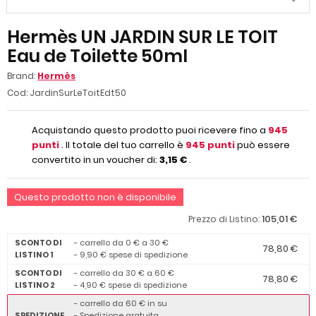
Hermès UN JARDIN SUR LE TOIT
Eau de Toilette 50ml
Brand:
Hermès
Cod:
JardinSurLeToitEdt50
Acquistando questo prodotto puoi ricevere fino a
945
punti
. Il totale del tuo carrello è
945
punti
può essere
convertito in un voucher di:
3,15 €
.
Questo prodotto non è disponibile
105,01 €
Prezzo di Listino:
SCONTO DI
- carrello da 0 € a 30 €
78,80 €
LISTINO 1
- 9,90 € spese di spedizione
SCONTO DI
- carrello da 30 € a 60 €
78,80 €
LISTINO 2
- 4,90 € spese di spedizione
- carrello da 60 € in su
SPEDIZIONE
- Spedizione gratuita