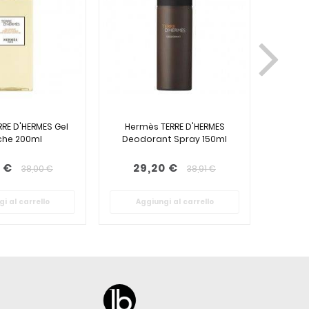
RE D'HERMES Gel
Hermès TERRE D'HERMES
Hermè
he 200ml
Deodorant Spray 150ml
Deod
 €
29,20 €
34
38,00 €
38,91 €
i al carrello
Aggiungi al carrello
Ag