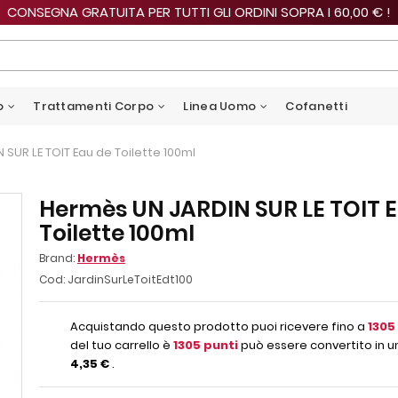
CONSEGNA GRATUITA PER TUTTI GLI ORDINI SOPRA I 60,00 € !
o
Trattamenti Corpo
Linea Uomo
Cofanetti
SUR LE TOIT Eau de Toilette 100ml
Hermès UN JARDIN SUR LE TOIT 
Toilette 100ml
Brand:
Hermès
Cod:
JardinSurLeToitEdt100
Acquistando questo prodotto puoi ricevere fino a
1305
del tuo carrello è
1305
punti
può essere convertito in u
4,35 €
.