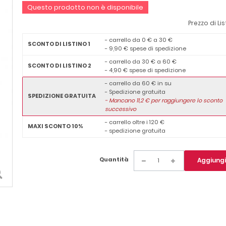
Questo prodotto non è disponibile
Prezzo di Lis
- carrello da 0 € a 30 €
SCONTO DI LISTINO 1
- 9,90 € spese di spedizione
- carrello da 30 € a 60 €
SCONTO DI LISTINO 2
- 4,90 € spese di spedizione
- carrello da 60 € in su
- Spedizione gratuita
SPEDIZIONE GRATUITA
-
Mancano
11,2
€ per raggiungere lo sconto
successivo
- carrello oltre i 120 €
MAXI SCONTO 10%
- spedizione gratuita
Quantità
Aggiungi