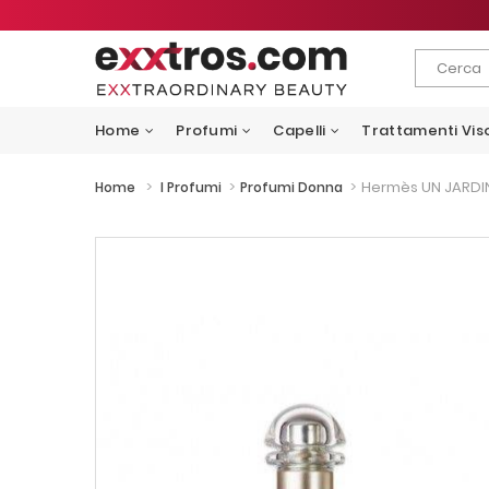
Home
Profumi
Capelli
Trattamenti Vis
>
>
>
Hermès UN JARDIN 
Home
I Profumi
Profumi Donna