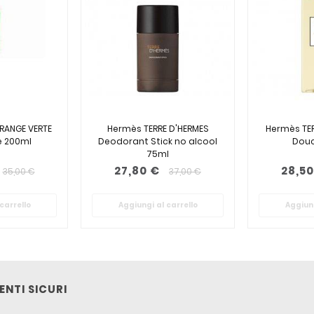
RANGE VERTE
Hermès TERRE D'HERMES
Hermès TER
e 200ml
Deodorant Stick no alcool
Douc
75ml
27,80 €
28,50
35,00 €
37,00 €
carrello
Aggiungi al carrello
Aggiung
NTI SICURI