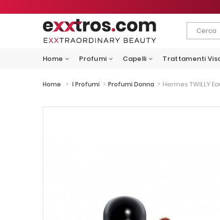
Home
Profumi
Capelli
Trattamenti Vis
>
>
>
Hermes TWILLY Ea
Home
I Profumi
Profumi Donna