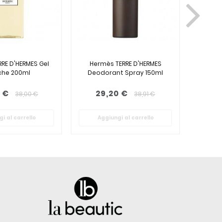
RE D'HERMES Gel
Hermès TERRE D'HERMES
Hermè
he 200ml
Deodorant Spray 150ml
Deod
 €
29,20 €
34
38,00 €
38,91 €
i al carrello
Aggiungi al carrello
Ag