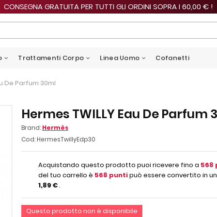
CONSEGNA GRATUITA PER TUTTI GLI ORDINI SOPRA I 60,00 € !
o
Trattamenti Corpo
Linea Uomo
Cofanetti
u De Parfum 30ml
Hermes TWILLY Eau De Parfum 
Brand:
Hermès
Cod:
HermesTwillyEdp30
Acquistando questo prodotto puoi ricevere fino a
568
del tuo carrello è
568
punti
può essere convertito in un
1,89 €
.
Questo prodotto non è disponibile