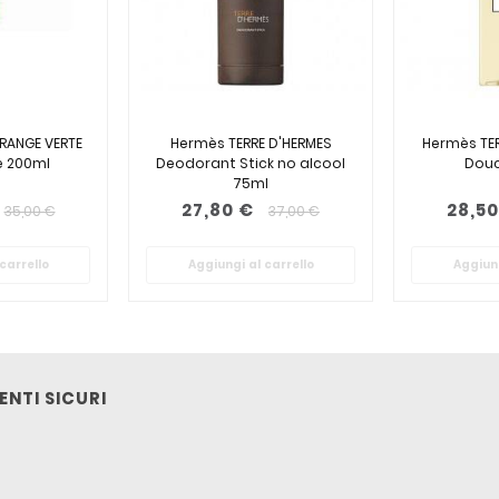
RANGE VERTE
Hermès TERRE D'HERMES
Hermès TER
e 200ml
Deodorant Stick no alcool
Douc
75ml
27,80 €
28,50
35,00 €
37,00 €
carrello
Aggiungi al carrello
Aggiung
NTI SICURI