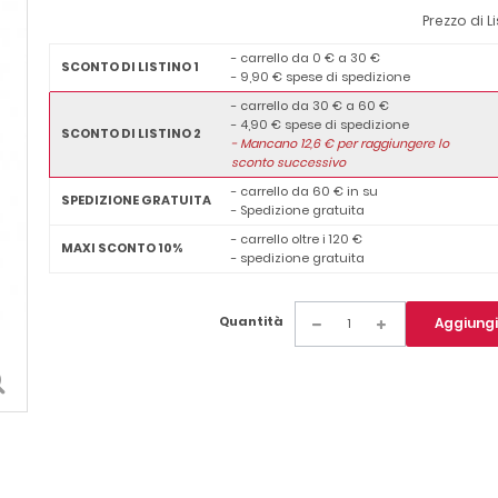
Prezzo di L
- carrello da 0 € a 30 €
SCONTO DI LISTINO 1
- 9,90 € spese di spedizione
- carrello da 30 € a 60 €
- 4,90 € spese di spedizione
SCONTO DI LISTINO 2
-
Mancano
12,6
€ per raggiungere lo
sconto successivo
- carrello da 60 € in su
SPEDIZIONE GRATUITA
- Spedizione gratuita
- carrello oltre i 120 €
MAXI SCONTO 10%
- spedizione gratuita
Quantità
Aggiungi