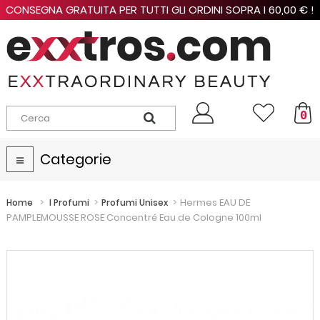
CONSEGNA GRATUITA PER TUTTI GLI ORDINI SOPRA I 60,00 € !
0
Categorie
Navigazione
Toggle
>
>
>
Hermes EAU DE
Home
I Profumi
Profumi Unisex
PAMPLEMOUSSE ROSE Concentré Eau de Cologne 100ml