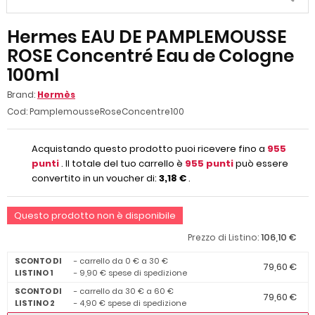
Hermes EAU DE PAMPLEMOUSSE
ROSE Concentré Eau de Cologne
100ml
Brand:
Hermès
Cod:
PamplemousseRoseConcentre100
Acquistando questo prodotto puoi ricevere fino a
955
punti
. Il totale del tuo carrello è
955
punti
può essere
convertito in un voucher di:
3,18 €
.
Questo prodotto non è disponibile
106,10 €
Prezzo di Listino:
SCONTO DI
- carrello da 0 € a 30 €
79,60 €
LISTINO 1
- 9,90 € spese di spedizione
SCONTO DI
- carrello da 30 € a 60 €
79,60 €
LISTINO 2
- 4,90 € spese di spedizione