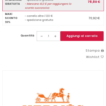
78,80 €
GRATUITA
-
Mancano
41,2
€ per raggiungere lo
sconto successivo
MAXI
- carrello oltre i 120 €
70,92 €
SCONTO
- spedizione gratuita
10%
Quantità
Aggiungi al carrello
Stampa
Wishlist