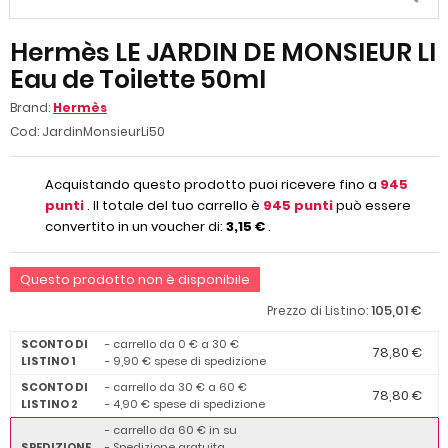
Hermès LE JARDIN DE MONSIEUR LI
Eau de Toilette 50ml
Brand:
Hermès
Cod:
JardinMonsieurLi50
Acquistando questo prodotto puoi ricevere fino a
945
punti
. Il totale del tuo carrello è
945
punti
può essere
convertito in un voucher di:
3,15 €
.
Questo prodotto non è disponibile
105,01 €
Prezzo di Listino:
SCONTO DI
- carrello da 0 € a 30 €
78,80 €
LISTINO 1
- 9,90 € spese di spedizione
SCONTO DI
- carrello da 30 € a 60 €
78,80 €
LISTINO 2
- 4,90 € spese di spedizione
- carrello da 60 € in su
SPEDIZIONE
- Spedizione gratuita