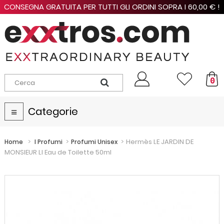
CONSEGNA GRATUITA PER TUTTI GLI ORDINI SOPRA I 60,00 € !
0
Categorie
Navigazione
Toggle
>
>
>
Hermès LE JARDIN DE
Home
I Profumi
Profumi Unisex
MONSIEUR LI Eau de Toilette 50ml