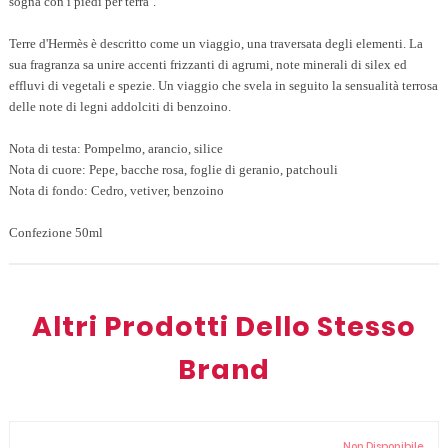
sogna con i piedi per terra`.
Terre d'Hermès è descritto come un viaggio, una traversata degli elementi. La
sua fragranza sa unire accenti frizzanti di agrumi, note minerali di silex ed
effluvi di vegetali e spezie. Un viaggio che svela in seguito la sensualità terrosa
delle note di legni addolciti di benzoino.
Nota di testa: Pompelmo, arancio, silice
Nota di cuore: Pepe, bacche rosa, foglie di geranio, patchouli
Nota di fondo: Cedro, vetiver, benzoino
Confezione 50ml
Altri Prodotti Dello Stesso
Brand
Non Disponibile