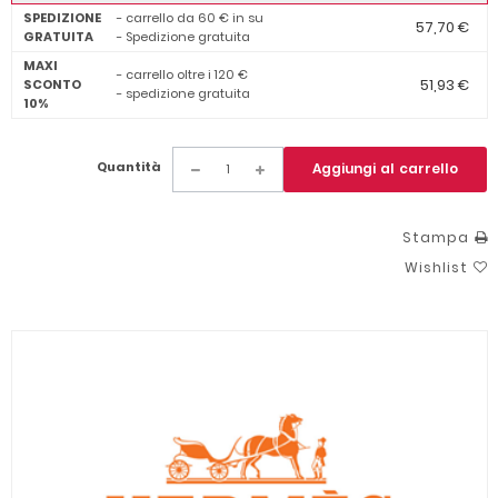
SPEDIZIONE
- carrello da 60 € in su
57,70 €
GRATUITA
- Spedizione gratuita
MAXI
- carrello oltre i 120 €
51,93 €
SCONTO
- spedizione gratuita
10%
Quantità
Aggiungi al carrello
Stampa
Wishlist