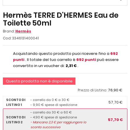
Hermès TERRE D'HERMES Eau de
Toilette 50ml
Brand:
Hermès
Cod:
3346131400041
Acquistando questo prodotto puoi ricevere fino a
692
punti
. Il totale del tuo carrello è
692
punti
può essere
convertito in un voucher di:
2,31 €
.
Questo prodotto non è disponibile
76,90 €
Prezzo di Listino:
SCONTO DI
- carrello da 0 € a 30 €
57,70 €
LISTINO 1
- 9,90 € spese di spedizione
- carrello da 30 € a 60 €
SCONTO DI
- 4,90 € spese di spedizione
57,70 €
LISTINO 2
-
Mancano
2,3
€ per raggiungere lo
sconto successivo