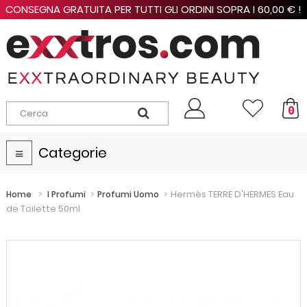
CONSEGNA GRATUITA PER TUTTI GLI ORDINI SOPRA I 60,00 € !
0
Categorie
Navigazione
Toggle
>
>
>
Hermès TERRE D'HERMES Eau
Home
I Profumi
Profumi Uomo
de Toilette 50ml