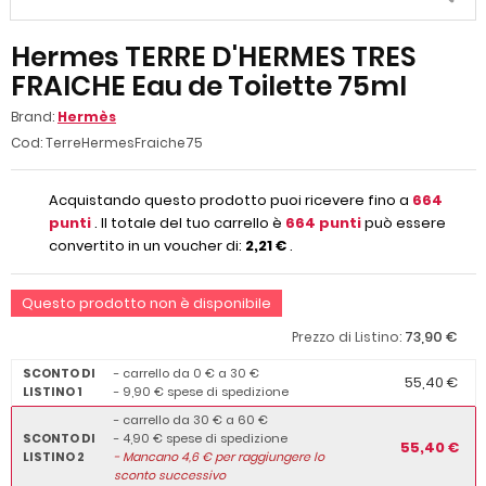
Hermes TERRE D'HERMES TRES
FRAICHE Eau de Toilette 75ml
Brand:
Hermès
Cod:
TerreHermesFraiche75
Acquistando questo prodotto puoi ricevere fino a
664
punti
. Il totale del tuo carrello è
664
punti
può essere
convertito in un voucher di:
2,21 €
.
Questo prodotto non è disponibile
73,90 €
Prezzo di Listino:
SCONTO DI
- carrello da 0 € a 30 €
55,40 €
LISTINO 1
- 9,90 € spese di spedizione
- carrello da 30 € a 60 €
SCONTO DI
- 4,90 € spese di spedizione
55,40 €
LISTINO 2
-
Mancano
4,6
€ per raggiungere lo
sconto successivo