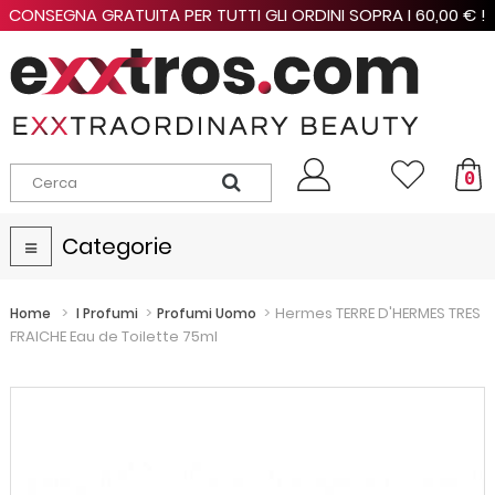
CONSEGNA GRATUITA PER TUTTI GLI ORDINI SOPRA I 60,00 € !
0
Categorie
Navigazione
Toggle
>
>
>
Hermes TERRE D'HERMES TRES
Home
I Profumi
Profumi Uomo
FRAICHE Eau de Toilette 75ml